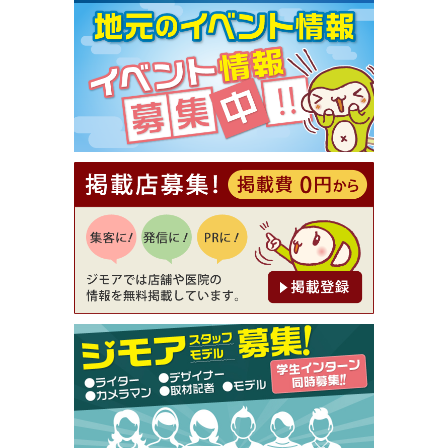
[有効期限]2026年9月30日まで
【ジモア限定①】初回割引 特価 VIO脱毛11,000円
⇒8,800円（メンズ専門ワックス脱毛サロン Mickle
（ミックル））
[有効期限]2026年9月30日
【ジモア読者特典2】コース 3,500円→3,000円（料
理5品+2時間飲み放題）（創作イタリアン Pia Cu
ore（ピアクオーレ））
[有効期限]2026年9月30日
【ジモア読者特典1】料理全品20％OFF ※18時以
降（創作イタリアン Pia Cuore（ピアクオーレ））
[有効期限]2026年9月30日
【ジモア限定②】初回割引 特価 鼻毛脱毛 半額 2,2
00円⇒1,100円（メンズ専門ワックス脱毛サロン Mi
ckle（ミックル））
[有効期限]2026年9月30日
【ジモア限定特典①】まつ毛カール 3,850円→ 2,7
50円（Premiere（プルミエール））
[有効期限]2026年9月30日
焼き餃子 一皿サービス（餃子酒場たっちゃん 西
早稲田店）