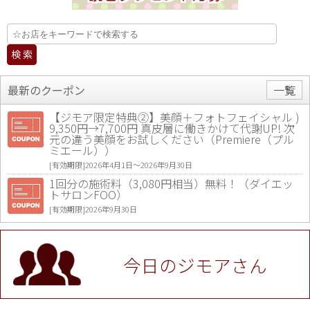
最新のクーポン
一覧
【ジモア限定特典②】美顔＋フォトフェイシャル )
9,350円→7,700円 真皮層に働きかけて代謝UP! 次
元の違う美顔をお試しください（Premiere（プル
ミエール））
[有効期限]2026年4月1日〜2026年9月30日
1回分の施術料（3,080円相当）無料！（ダイエッ
トサロンFOO）
[有効期限]2026年9月30日
値段提示後「ジモア見た」で更に買い取り金額 U
P！※チケットと新品商品は除く（大黒屋 高田馬場
駅前店）
今日のジモアさん
[有効期限]2026年9月30日
★ジモア限定特典★ お会計より全品5％OFF（ナチ
ュラル＆ハンドメイドショップ［マキマキ］）