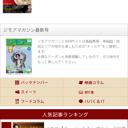
ジモアマガジン最新号
ジモアマガジンとWEBサイトは高田馬場・早稲田・目
白エリアの地元を楽し
むための“キッカケ”をご提供し
ます。
お得なクーポンも多数掲載しているので、
ぜひ地元を
もっと楽しんでください。
人気記事ランキング