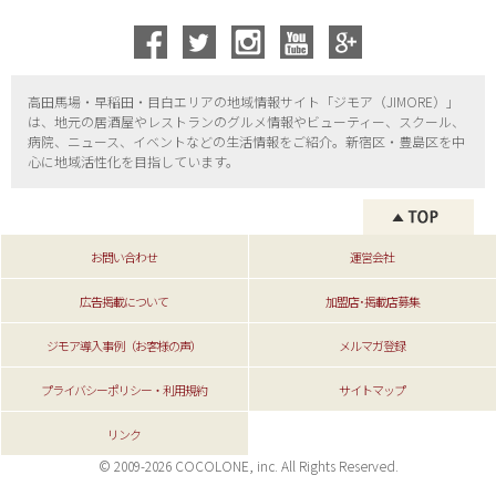
高田馬場・早稲田・目白エリアの地域情報サイト「ジモア（
JIMORE）」
は、地元の居酒屋やレストランのグルメ情報やビューティー、
スクール、
病院、ニュース、イベントなどの生活情報をご紹介。新宿区・
豊島区を中
心に地域活性化を目指しています。
お問い合わせ
運営会社
広告掲載について
加盟店･掲載店募集
ジモア導入事例（お客様の声）
メルマガ登録
プライバシーポリシー・利用規約
サイトマップ
リンク
© 2009-2026 COCOLONE, inc. All Rights Reserved.