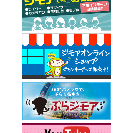
50円（Premiere（プルミエール））
[有効期限]2026年9月30日
焼き餃子 一皿サービス（餃子酒場たっちゃん 西
早稲田店）
[有効期限]2026年9月30日