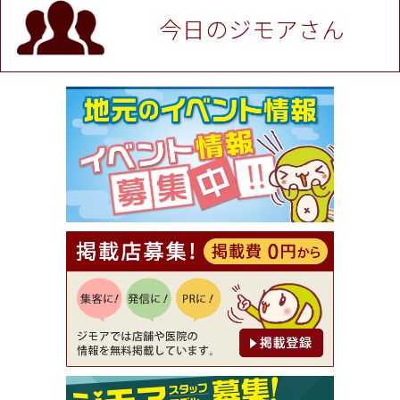
P！※チケットと新品商品は除く（大黒屋 高田馬場
駅前店）
今日のジモアさん
[有効期限]2026年9月30日
★ジモア限定特典★ お会計より全品5％OFF（ナチ
ュラル＆ハンドメイドショップ［マキマキ］）
[有効期限]2026年9月30日まで
【ジモア限定①】初回割引 特価 VIO脱毛11,000円
⇒8,800円（メンズ専門ワックス脱毛サロン Mickle
（ミックル））
[有効期限]2026年9月30日
【ジモア読者特典2】コース 3,500円→3,000円（料
理5品+2時間飲み放題）（創作イタリアン Pia Cu
ore（ピアクオーレ））
[有効期限]2026年9月30日
【ジモア読者特典1】料理全品20％OFF ※18時以
降（創作イタリアン Pia Cuore（ピアクオーレ））
[有効期限]2026年9月30日
【ジモア限定②】初回割引 特価 鼻毛脱毛 半額 2,2
00円⇒1,100円（メンズ専門ワックス脱毛サロン Mi
ckle（ミックル））
[有効期限]2026年9月30日
【ジモア限定特典①】まつ毛カール 3,850円→ 2,7