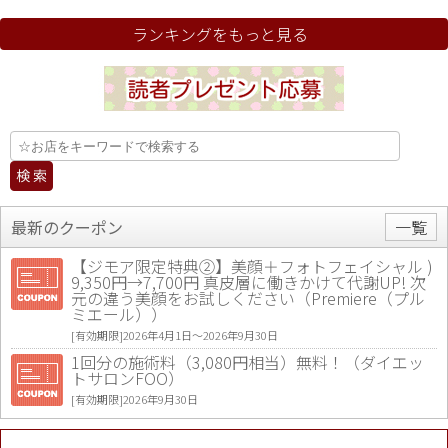
ランキングをもっと見る
最新のクーポン
一覧
【ジモア限定特典②】美顔＋フォトフェイシャル )
9,350円→7,700円 真皮層に働きかけて代謝UP! 次
元の違う美顔をお試しください（Premiere（プル
ミエール））
[有効期限]2026年4月1日〜2026年9月30日
1回分の施術料（3,080円相当）無料！（ダイエッ
トサロンFOO）
[有効期限]2026年9月30日
値段提示後「ジモア見た」で更に買い取り金額 U