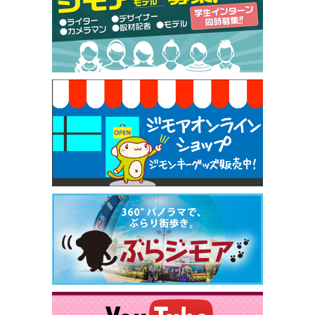
50円（Premiere（プルミエール））
[有効期限]2026年9月30日
焼き餃子 一皿サービス（餃子酒場たっちゃん 西
早稲田店）
[有効期限]2026年9月30日