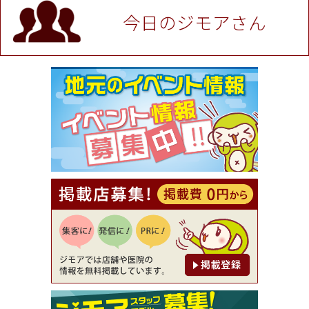
P！※チケットと新品商品は除く（大黒屋 高田馬場
駅前店）
今日のジモアさん
[有効期限]2026年9月30日
★ジモア限定特典★ お会計より全品5％OFF（ナチ
ュラル＆ハンドメイドショップ［マキマキ］）
[有効期限]2026年9月30日まで
【ジモア限定①】初回割引 特価 VIO脱毛11,000円
⇒8,800円（メンズ専門ワックス脱毛サロン Mickle
（ミックル））
[有効期限]2026年9月30日
【ジモア読者特典2】コース 3,500円→3,000円（料
理5品+2時間飲み放題）（創作イタリアン Pia Cu
ore（ピアクオーレ））
[有効期限]2026年9月30日
【ジモア読者特典1】料理全品20％OFF ※18時以
降（創作イタリアン Pia Cuore（ピアクオーレ））
[有効期限]2026年9月30日
【ジモア限定②】初回割引 特価 鼻毛脱毛 半額 2,2
00円⇒1,100円（メンズ専門ワックス脱毛サロン Mi
ckle（ミックル））
[有効期限]2026年9月30日
【ジモア限定特典①】まつ毛カール 3,850円→ 2,7