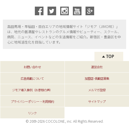
高田馬場・早稲田・目白エリアの地域情報サイト「ジモア（
JIMORE）」
は、地元の居酒屋やレストランのグルメ情報やビューティー、
スクール、
病院、ニュース、イベントなどの生活情報をご紹介。新宿区・
豊島区を中
心に地域活性化を目指しています。
お問い合わせ
運営会社
広告掲載について
加盟店･掲載店募集
ジモア導入事例（お客様の声）
メルマガ登録
プライバシーポリシー・利用規約
サイトマップ
リンク
© 2009-2026 COCOLONE, inc. All Rights Reserved.