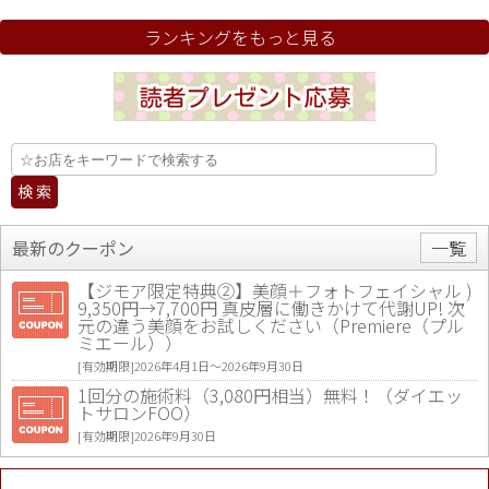
ランキングをもっと見る
最新のクーポン
一覧
【ジモア限定特典②】美顔＋フォトフェイシャル )
9,350円→7,700円 真皮層に働きかけて代謝UP! 次
元の違う美顔をお試しください（Premiere（プル
ミエール））
[有効期限]2026年4月1日〜2026年9月30日
1回分の施術料（3,080円相当）無料！（ダイエッ
トサロンFOO）
[有効期限]2026年9月30日
値段提示後「ジモア見た」で更に買い取り金額 U