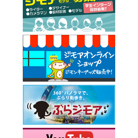
50円（Premiere（プルミエール））
[有効期限]2026年9月30日
焼き餃子 一皿サービス（餃子酒場たっちゃん 西
早稲田店）
[有効期限]2026年9月30日