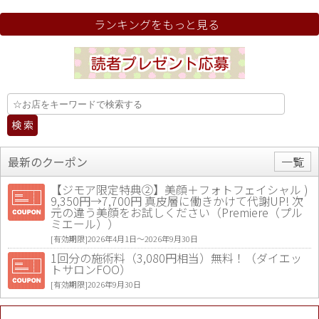
ランキングをもっと見る
最新のクーポン
一覧
【ジモア限定特典②】美顔＋フォトフェイシャル )
9,350円→7,700円 真皮層に働きかけて代謝UP! 次
元の違う美顔をお試しください（Premiere（プル
ミエール））
[有効期限]2026年4月1日〜2026年9月30日
1回分の施術料（3,080円相当）無料！（ダイエッ
トサロンFOO）
[有効期限]2026年9月30日
値段提示後「ジモア見た」で更に買い取り金額 U