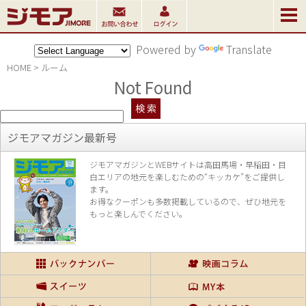
Powered by
Translate
HOME
>
ルーム
Not Found
ジモアマガジン最新号
ジモアマガジンとWEBサイトは高田馬場・早稲田・目
白エリアの地元を楽し
むための“キッカケ”をご提供し
ます。
お得なクーポンも多数掲載しているので、
ぜひ地元を
もっと楽しんでください。