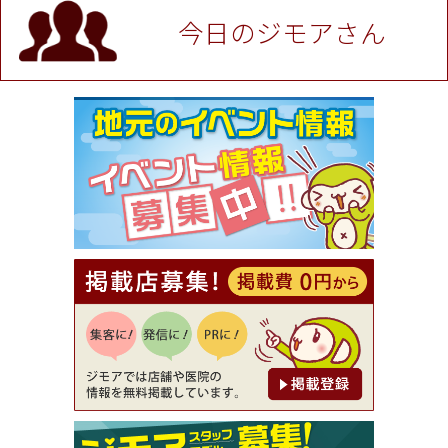
P！※チケットと新品商品は除く（大黒屋 高田馬場
駅前店）
今日のジモアさん
[有効期限]2026年9月30日
★ジモア限定特典★ お会計より全品5％OFF（ナチ
ュラル＆ハンドメイドショップ［マキマキ］）
[有効期限]2026年9月30日まで
【ジモア限定①】初回割引 特価 VIO脱毛11,000円
⇒8,800円（メンズ専門ワックス脱毛サロン Mickle
（ミックル））
[有効期限]2026年9月30日
【ジモア読者特典2】コース 3,500円→3,000円（料
理5品+2時間飲み放題）（創作イタリアン Pia Cu
ore（ピアクオーレ））
[有効期限]2026年9月30日
【ジモア読者特典1】料理全品20％OFF ※18時以
降（創作イタリアン Pia Cuore（ピアクオーレ））
[有効期限]2026年9月30日
【ジモア限定②】初回割引 特価 鼻毛脱毛 半額 2,2
00円⇒1,100円（メンズ専門ワックス脱毛サロン Mi
ckle（ミックル））
[有効期限]2026年9月30日
【ジモア限定特典①】まつ毛カール 3,850円→ 2,7