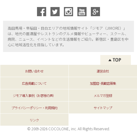
高田馬場・早稲田・目白エリアの地域情報サイト「ジモア（
JIMORE）」
は、地元の居酒屋やレストランのグルメ情報やビューティー、
スクール、
病院、ニュース、イベントなどの生活情報をご紹介。新宿区・
豊島区を中
心に地域活性化を目指しています。
お問い合わせ
運営会社
広告掲載について
加盟店･掲載店募集
ジモア導入事例（お客様の声）
メルマガ登録
プライバシーポリシー・利用規約
サイトマップ
リンク
© 2009-2026 COCOLONE, inc. All Rights Reserved.