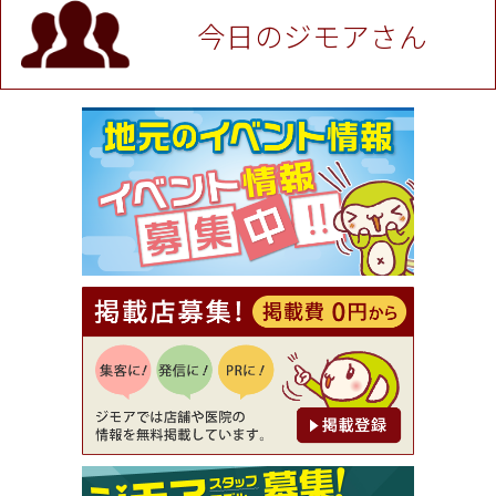
P！※チケットと新品商品は除く（大黒屋 高田馬場
駅前店）
今日のジモアさん
[有効期限]2026年9月30日
★ジモア限定特典★ お会計より全品5％OFF（ナチ
ュラル＆ハンドメイドショップ［マキマキ］）
[有効期限]2026年9月30日まで
【ジモア限定①】初回割引 特価 VIO脱毛11,000円
⇒8,800円（メンズ専門ワックス脱毛サロン Mickle
（ミックル））
[有効期限]2026年9月30日
【ジモア読者特典2】コース 3,500円→3,000円（料
理5品+2時間飲み放題）（創作イタリアン Pia Cu
ore（ピアクオーレ））
[有効期限]2026年9月30日
【ジモア読者特典1】料理全品20％OFF ※18時以
降（創作イタリアン Pia Cuore（ピアクオーレ））
[有効期限]2026年9月30日
【ジモア限定②】初回割引 特価 鼻毛脱毛 半額 2,2
00円⇒1,100円（メンズ専門ワックス脱毛サロン Mi
ckle（ミックル））
[有効期限]2026年9月30日
【ジモア限定特典①】まつ毛カール 3,850円→ 2,7