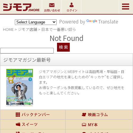
Powered by
Translate
HOME
>
ジモア店舗
>
日本で一番悪い奴ら
Not Found
ジモアマガジン最新号
ジモアマガジンとWEBサイトは高田馬場・早稲田・目
白エリアの地元を楽し
むための“キッカケ”をご提供し
ます。
お得なクーポンも多数掲載しているので、
ぜひ地元を
もっと楽しんでください。