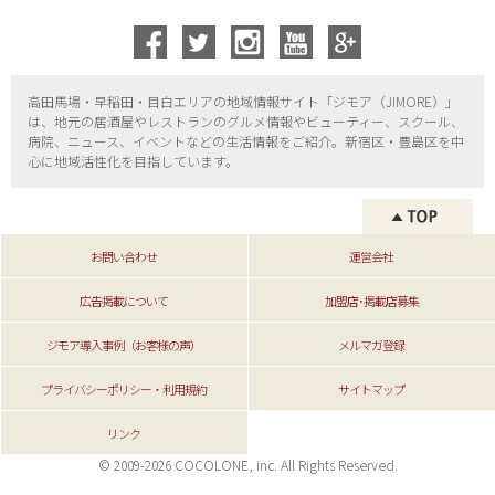
高田馬場・早稲田・目白エリアの地域情報サイト「ジモア（
JIMORE）」
は、地元の居酒屋やレストランのグルメ情報やビューティー、
スクール、
病院、ニュース、イベントなどの生活情報をご紹介。新宿区・
豊島区を中
心に地域活性化を目指しています。
お問い合わせ
運営会社
広告掲載について
加盟店･掲載店募集
ジモア導入事例（お客様の声）
メルマガ登録
プライバシーポリシー・利用規約
サイトマップ
リンク
© 2009-2026 COCOLONE, inc. All Rights Reserved.