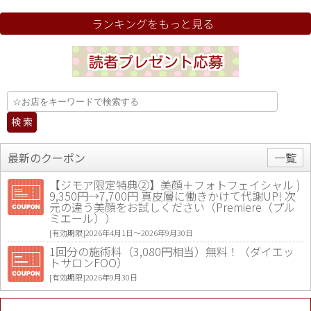
ランキングをもっと見る
最新のクーポン
一覧
【ジモア限定特典②】美顔＋フォトフェイシャル )
9,350円→7,700円 真皮層に働きかけて代謝UP! 次
元の違う美顔をお試しください（Premiere（プル
ミエール））
[有効期限]2026年4月1日〜2026年9月30日
1回分の施術料（3,080円相当）無料！（ダイエッ
トサロンFOO）
[有効期限]2026年9月30日
値段提示後「ジモア見た」で更に買い取り金額 U