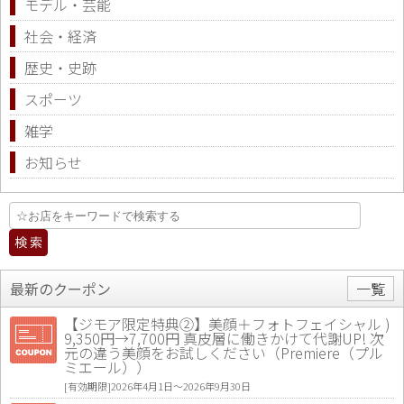
モデル・芸能
社会・経済
歴史・史跡
スポーツ
雑学
お知らせ
最新のクーポン
一覧
【ジモア限定特典②】美顔＋フォトフェイシャル )
9,350円→7,700円 真皮層に働きかけて代謝UP! 次
元の違う美顔をお試しください（Premiere（プル
ミエール））
[有効期限]2026年4月1日〜2026年9月30日