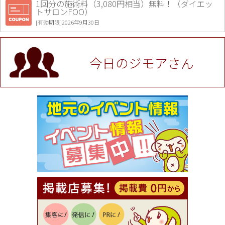
1回分の施術料（3,080円相当）無料！（ダイエッ
トサロンFOO）
[有効期限]2026年9月30日
値段提示後「ジモア見た」で更に買い取り金額 U
P！※チケットと新品商品は除く（大黒屋 高田馬場
駅前店）
今日のジモアさん
[有効期限]2026年9月30日
★ジモア限定特典★ お会計より全品5％OFF（ナチ
ュラル＆ハンドメイドショップ［マキマキ］）
[有効期限]2026年9月30日まで
【ジモア限定①】初回割引 特価 VIO脱毛11,000円
⇒8,800円（メンズ専門ワックス脱毛サロン Mickle
（ミックル））
[有効期限]2026年9月30日
【ジモア読者特典2】コース 3,500円→3,000円（料
理5品+2時間飲み放題）（創作イタリアン Pia Cu
ore（ピアクオーレ））
[有効期限]2026年9月30日
【ジモア読者特典1】料理全品20％OFF ※18時以
降（創作イタリアン Pia Cuore（ピアクオーレ））
[有効期限]2026年9月30日