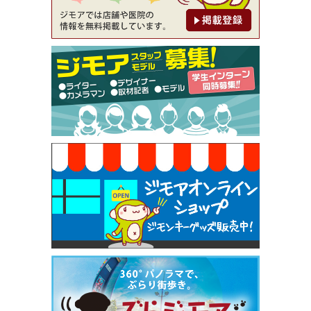
【ジモア限定②】初回割引 特価 鼻毛脱毛 半額 2,2
00円⇒1,100円（メンズ専門ワックス脱毛サロン Mi
ckle（ミックル））
[有効期限]2026年9月30日
【ジモア限定特典①】まつ毛カール 3,850円→ 2,7
50円（Premiere（プルミエール））
[有効期限]2026年9月30日
焼き餃子 一皿サービス（餃子酒場たっちゃん 西
早稲田店）
[有効期限]2026年9月30日