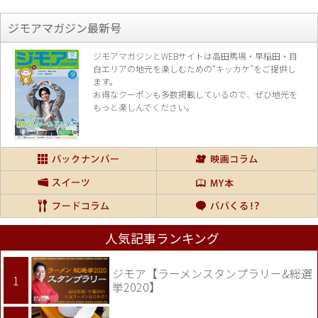
ジモアマガジン最新号
ジモアマガジンとWEBサイトは高田馬場・早稲田・目
白エリアの地元を楽し
むための“キッカケ”をご提供し
ます。
お得なクーポンも多数掲載しているので、
ぜひ地元を
もっと楽しんでください。
人気記事ランキング
ジモア【ラーメンスタンプラリー&総選
挙2020】