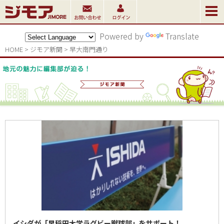
Powered by
Translate
HOME
>
ジモア新聞
>
早大南門通り
イシダが「早稲田大学ラグビー蹴球部」をサポート！...