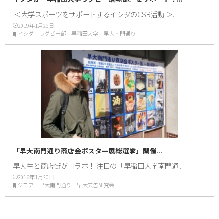
＜大学スポーツをサポートするイシダのCSR活動 ＞...
2019年1月25日
イシダ ラグビー部 早稲田大学 早大南門通り
「早大南門通り商店会ポスター展総選挙」開催...
早大生と商店街がコラボ！ 注目の「早稲田大学南門通...
2016年1月20日
ジモア 早大南門通り 早大広告研究会