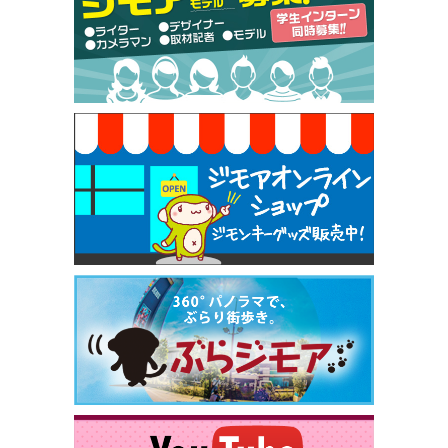
50円（Premiere（プルミエール））
[有効期限]2026年9月30日
焼き餃子 一皿サービス（餃子酒場たっちゃん 西
早稲田店）
[有効期限]2026年9月30日