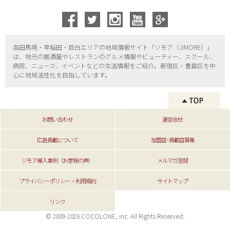
高田馬場・早稲田・目白エリアの地域情報サイト「ジモア（
JIMORE）」
は、地元の居酒屋やレストランのグルメ情報やビューティー、
スクール、
病院、ニュース、イベントなどの生活情報をご紹介。新宿区・
豊島区を中
心に地域活性化を目指しています。
お問い合わせ
運営会社
広告掲載について
加盟店･掲載店募集
ジモア導入事例（お客様の声）
メルマガ登録
プライバシーポリシー・利用規約
サイトマップ
リンク
© 2009-2026 COCOLONE, inc. All Rights Reserved.