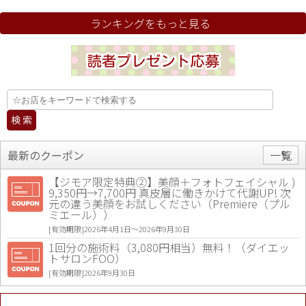
ランキングをもっと見る
最新のクーポン
一覧
【ジモア限定特典②】美顔＋フォトフェイシャル )
9,350円→7,700円 真皮層に働きかけて代謝UP! 次
元の違う美顔をお試しください（Premiere（プル
ミエール））
[有効期限]2026年4月1日〜2026年9月30日
1回分の施術料（3,080円相当）無料！（ダイエッ
トサロンFOO）
[有効期限]2026年9月30日
値段提示後「ジモア見た」で更に買い取り金額 U