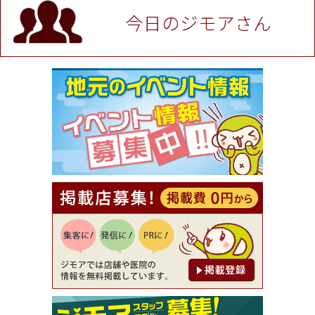
P！※チケットと新品商品は除く（大黒屋 高田馬場
駅前店）
今日のジモアさん
[有効期限]2026年9月30日
★ジモア限定特典★ お会計より全品5％OFF（ナチ
ュラル＆ハンドメイドショップ［マキマキ］）
[有効期限]2026年9月30日まで
【ジモア限定①】初回割引 特価 VIO脱毛11,000円
⇒8,800円（メンズ専門ワックス脱毛サロン Mickle
（ミックル））
[有効期限]2026年9月30日
【ジモア読者特典2】コース 3,500円→3,000円（料
理5品+2時間飲み放題）（創作イタリアン Pia Cu
ore（ピアクオーレ））
[有効期限]2026年9月30日
【ジモア読者特典1】料理全品20％OFF ※18時以
降（創作イタリアン Pia Cuore（ピアクオーレ））
[有効期限]2026年9月30日
【ジモア限定②】初回割引 特価 鼻毛脱毛 半額 2,2
00円⇒1,100円（メンズ専門ワックス脱毛サロン Mi
ckle（ミックル））
[有効期限]2026年9月30日
【ジモア限定特典①】まつ毛カール 3,850円→ 2,7