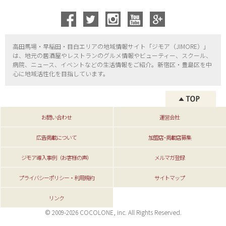
高田馬場・早稲田・目白エリアの地域情報サイト「ジモア（
JIMORE）」
は、地元の居酒屋やレストランのグルメ情報やビューティー、
スクール、
病院、ニュース、イベントなどの生活情報をご紹介。新宿区・
豊島区を中
心に地域活性化を目指しています。
お問い合わせ
運営会社
広告掲載について
加盟店･掲載店募集
ジモア導入事例（お客様の声）
メルマガ登録
プライバシーポリシー・利用規約
サイトマップ
リンク
© 2009-2026 COCOLONE, inc. All Rights Reserved.