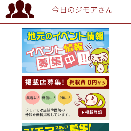
P！※チケットと新品商品は除く（大黒屋 高田馬場
駅前店）
今日のジモアさん
[有効期限]2026年9月30日
★ジモア限定特典★ お会計より全品5％OFF（ナチ
ュラル＆ハンドメイドショップ［マキマキ］）
[有効期限]2026年9月30日まで
【ジモア限定①】初回割引 特価 VIO脱毛11,000円
⇒8,800円（メンズ専門ワックス脱毛サロン Mickle
（ミックル））
[有効期限]2026年9月30日
【ジモア読者特典2】コース 3,500円→3,000円（料
理5品+2時間飲み放題）（創作イタリアン Pia Cu
ore（ピアクオーレ））
[有効期限]2026年9月30日
【ジモア読者特典1】料理全品20％OFF ※18時以
降（創作イタリアン Pia Cuore（ピアクオーレ））
[有効期限]2026年9月30日
【ジモア限定②】初回割引 特価 鼻毛脱毛 半額 2,2
00円⇒1,100円（メンズ専門ワックス脱毛サロン Mi
ckle（ミックル））
[有効期限]2026年9月30日
【ジモア限定特典①】まつ毛カール 3,850円→ 2,7