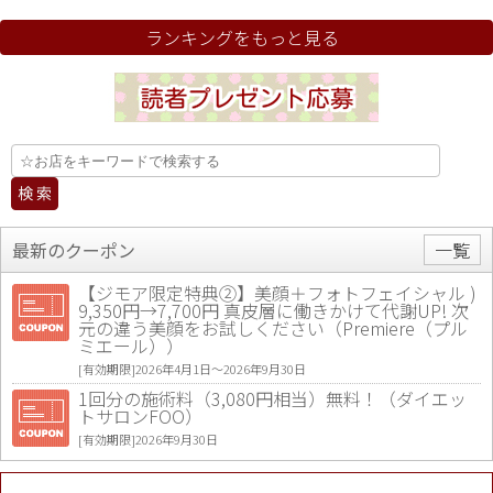
ランキングをもっと見る
最新のクーポン
一覧
【ジモア限定特典②】美顔＋フォトフェイシャル )
9,350円→7,700円 真皮層に働きかけて代謝UP! 次
元の違う美顔をお試しください（Premiere（プル
ミエール））
[有効期限]2026年4月1日〜2026年9月30日
1回分の施術料（3,080円相当）無料！（ダイエッ
トサロンFOO）
[有効期限]2026年9月30日
値段提示後「ジモア見た」で更に買い取り金額 U