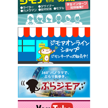
50円（Premiere（プルミエール））
[有効期限]2026年9月30日
焼き餃子 一皿サービス（餃子酒場たっちゃん 西
早稲田店）
[有効期限]2026年9月30日