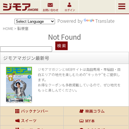
Powered by
Translate
HOME
>
脳梗塞
Not Found
ジモアマガジン最新号
ジモアマガジンとWEBサイトは高田馬場・早稲田・目
白エリアの地元を楽し
むための“キッカケ”をご提供し
ます。
お得なクーポンも多数掲載しているので、
ぜひ地元を
もっと楽しんでください。