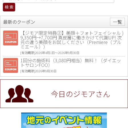
最新のクーポン
一覧
【ジモア限定特典②】美顔＋フォトフェイシャル )
9,350円→7,700円 真皮層に働きかけて代謝UP! 次
元の違う美顔をお試しください（Premiere（プル
ミエール））
[有効期限]2026年4月1日〜2026年9月30日
1回分の施術料（3,080円相当）無料！（ダイエッ
トサロンFOO）
[有効期限]2026年9月30日
値段提示後「ジモア見た」で更に買い取り金額 U
P！※チケットと新品商品は除く（大黒屋 高田馬場
駅前店）
今日のジモアさん
[有効期限]2026年9月30日
★ジモア限定特典★ お会計より全品5％OFF（ナチ
ュラル＆ハンドメイドショップ［マキマキ］）
[有効期限]2026年9月30日まで
【ジモア限定①】初回割引 特価 VIO脱毛11,000円