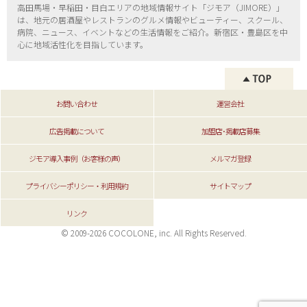
高田馬場・早稲田・目白エリアの地域情報サイト「ジモア（
JIMORE）」
は、地元の居酒屋やレストランのグルメ情報やビューティー、
スクール、
病院、ニュース、イベントなどの生活情報をご紹介。新宿区・
豊島区を中
心に地域活性化を目指しています。
お問い合わせ
運営会社
広告掲載について
加盟店･掲載店募集
ジモア導入事例（お客様の声）
メルマガ登録
プライバシーポリシー・利用規約
サイトマップ
リンク
© 2009-2026 COCOLONE, inc. All Rights Reserved.