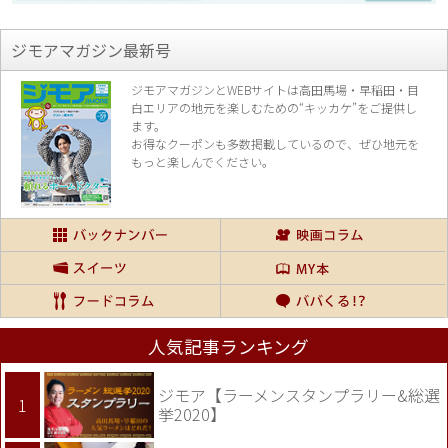
ジモアマガジン最新号
ジモアマガジンとWEBサイトは高田馬場・早稲田・目
白エリアの地元を楽し
むための“キッカケ”をご提供し
ます。
お得なクーポンも多数掲載しているので、
ぜひ地元を
もっと楽しんでください。
人気記事ランキング
ジモア【ラーメンスタンプラリー&総選
挙2020】