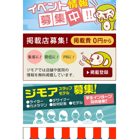
⇒8,800円（メンズ専門ワックス脱毛サロン Mickle
（ミックル））
[有効期限]2026年9月30日
【ジモア読者特典2】コース 3,500円→3,000円（料
理5品+2時間飲み放題）（創作イタリアン Pia Cu
ore（ピアクオーレ））
[有効期限]2026年9月30日
【ジモア読者特典1】料理全品20％OFF ※18時以
降（創作イタリアン Pia Cuore（ピアクオーレ））
[有効期限]2026年9月30日
【ジモア限定②】初回割引 特価 鼻毛脱毛 半額 2,2
00円⇒1,100円（メンズ専門ワックス脱毛サロン Mi
ckle（ミックル））
[有効期限]2026年9月30日
【ジモア限定特典①】まつ毛カール 3,850円→ 2,7
50円（Premiere（プルミエール））
[有効期限]2026年9月30日
焼き餃子 一皿サービス（餃子酒場たっちゃん 西
早稲田店）
[有効期限]2026年9月30日