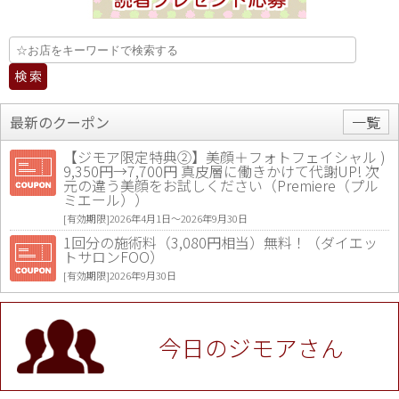
最新のクーポン
一覧
【ジモア限定特典②】美顔＋フォトフェイシャル )
9,350円→7,700円 真皮層に働きかけて代謝UP! 次
元の違う美顔をお試しください（Premiere（プル
ミエール））
[有効期限]2026年4月1日〜2026年9月30日
1回分の施術料（3,080円相当）無料！（ダイエッ
トサロンFOO）
[有効期限]2026年9月30日
値段提示後「ジモア見た」で更に買い取り金額 U
P！※チケットと新品商品は除く（大黒屋 高田馬場
駅前店）
今日のジモアさん
[有効期限]2026年9月30日
★ジモア限定特典★ お会計より全品5％OFF（ナチ
ュラル＆ハンドメイドショップ［マキマキ］）