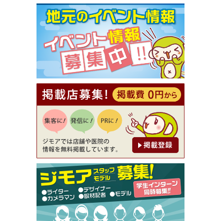
[有効期限]2026年9月30日まで
【ジモア限定①】初回割引 特価 VIO脱毛11,000円
⇒8,800円（メンズ専門ワックス脱毛サロン Mickle
（ミックル））
[有効期限]2026年9月30日
【ジモア読者特典2】コース 3,500円→3,000円（料
理5品+2時間飲み放題）（創作イタリアン Pia Cu
ore（ピアクオーレ））
[有効期限]2026年9月30日
【ジモア読者特典1】料理全品20％OFF ※18時以
降（創作イタリアン Pia Cuore（ピアクオーレ））
[有効期限]2026年9月30日
【ジモア限定②】初回割引 特価 鼻毛脱毛 半額 2,2
00円⇒1,100円（メンズ専門ワックス脱毛サロン Mi
ckle（ミックル））
[有効期限]2026年9月30日
【ジモア限定特典①】まつ毛カール 3,850円→ 2,7
50円（Premiere（プルミエール））
[有効期限]2026年9月30日
焼き餃子 一皿サービス（餃子酒場たっちゃん 西
早稲田店）