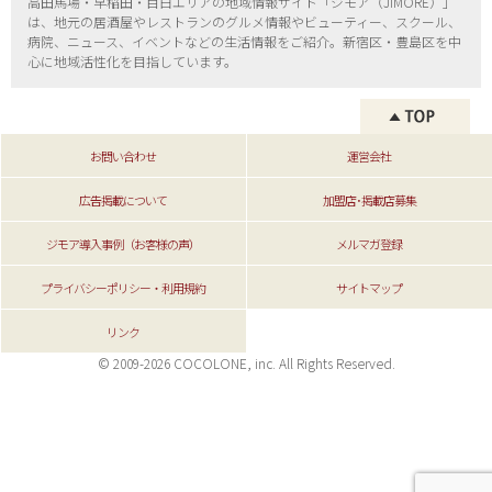
高田馬場・早稲田・目白エリアの地域情報サイト「ジモア（
JIMORE）」
は、地元の居酒屋やレストランのグルメ情報やビューティー、
スクール、
病院、ニュース、イベントなどの生活情報をご紹介。新宿区・
豊島区を中
心に地域活性化を目指しています。
お問い合わせ
運営会社
広告掲載について
加盟店･掲載店募集
ジモア導入事例（お客様の声）
メルマガ登録
プライバシーポリシー・利用規約
サイトマップ
リンク
© 2009-2026 COCOLONE, inc. All Rights Reserved.