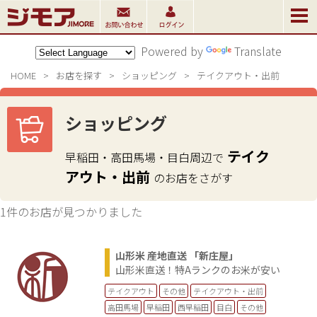
Powered by
Translate
HOME
>
お店を探す
>
ショッピング
>
テイクアウト・出前
ショッピング
テイク
早稲田・高田馬場・目白周辺で
アウト・出前
のお店をさがす
1件のお店が見つかりました
山形米 産地直送 「新庄屋」
山形米直送！特Aランクのお米が安い
テイクアウト
その他
テイクアウト・出前
高田馬場
早稲田
西早稲田
目白
その他