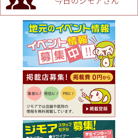
今日のジモアさん
[有効期限]2026年9月30日
★ジモア限定特典★ お会計より全品5％OFF（ナチ
ュラル＆ハンドメイドショップ［マキマキ］）
[有効期限]2026年9月30日まで
【ジモア限定①】初回割引 特価 VIO脱毛11,000円
⇒8,800円（メンズ専門ワックス脱毛サロン Mickle
（ミックル））
[有効期限]2026年9月30日
【ジモア読者特典2】コース 3,500円→3,000円（料
理5品+2時間飲み放題）（創作イタリアン Pia Cu
ore（ピアクオーレ））
[有効期限]2026年9月30日
【ジモア読者特典1】料理全品20％OFF ※18時以
降（創作イタリアン Pia Cuore（ピアクオーレ））
[有効期限]2026年9月30日
【ジモア限定②】初回割引 特価 鼻毛脱毛 半額 2,2
00円⇒1,100円（メンズ専門ワックス脱毛サロン Mi
ckle（ミックル））
[有効期限]2026年9月30日
【ジモア限定特典①】まつ毛カール 3,850円→ 2,7
50円（Premiere（プルミエール））