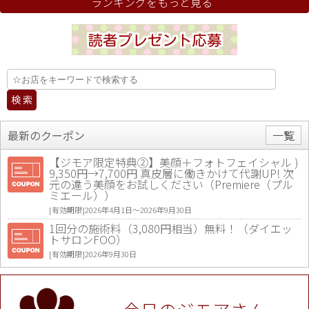
ランキングをもっと見る
最新のクーポン
一覧
【ジモア限定特典②】美顔＋フォトフェイシャル )
9,350円→7,700円 真皮層に働きかけて代謝UP! 次
元の違う美顔をお試しください（Premiere（プル
ミエール））
[有効期限]2026年4月1日〜2026年9月30日
1回分の施術料（3,080円相当）無料！（ダイエッ
トサロンFOO）
[有効期限]2026年9月30日
値段提示後「ジモア見た」で更に買い取り金額 U
P！※チケットと新品商品は除く（大黒屋 高田馬場
駅前店）