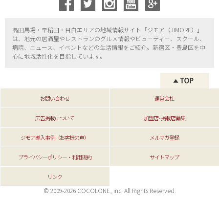
高田馬場・早稲田・目白エリアの地域情報サイト「ジモア（
JIMORE）」
は、地元の居酒屋やレストランのグルメ情報やビューティー、
スクール、
病院、ニュース、イベントなどの生活情報をご紹介。新宿区・
豊島区を中
心に地域活性化を目指しています。
お問い合わせ
運営会社
広告掲載について
加盟店･掲載店募集
ジモア導入事例（お客様の声）
メルマガ登録
プライバシーポリシー・利用規約
サイトマップ
リンク
© 2009-2026 COCOLONE, inc. All Rights Reserved.