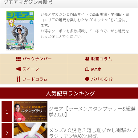
ジモアマガジン最新号
ジモアマガジンとWEBサイトは高田馬場・早稲田・目
白エリアの地元を楽し
むための“キッカケ”をご提供し
ます。
お得なクーポンも多数掲載しているので、
ぜひ地元を
もっと楽しんでください。
人気記事ランキング
ジモア【ラーメンスタンプラリー&総選
挙2020】
メンズVIO脱毛!? 嬉し恥ずかし衝撃のブ
ラジリアンWAX体験記