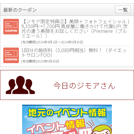
最新のクーポン
一覧
【ジモア限定特典②】美顔＋フォトフェイシャル )
9,350円→7,700円 真皮層に働きかけて代謝UP! 次
元の違う美顔をお試しください（Premiere（プル
ミエール））
[有効期限]2026年4月1日〜2026年9月30日
1回分の施術料（3,080円相当）無料！（ダイエッ
トサロンFOO）
[有効期限]2026年9月30日
値段提示後「ジモア見た」で更に買い取り金額 U
P！※チケットと新品商品は除く（大黒屋 高田馬場
駅前店）
今日のジモアさん
[有効期限]2026年9月30日
★ジモア限定特典★ お会計より全品5％OFF（ナチ
ュラル＆ハンドメイドショップ［マキマキ］）
[有効期限]2026年9月30日まで
【ジモア限定①】初回割引 特価 VIO脱毛11,000円
⇒8,800円（メンズ専門ワックス脱毛サロン Mickle
（ミックル））
[有効期限]2026年9月30日