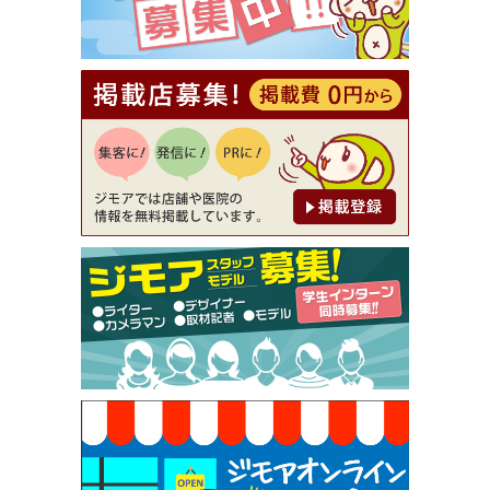
【ジモア読者特典2】コース 3,500円→3,000円（料
理5品+2時間飲み放題）（創作イタリアン Pia Cu
ore（ピアクオーレ））
[有効期限]2026年9月30日
【ジモア読者特典1】料理全品20％OFF ※18時以
降（創作イタリアン Pia Cuore（ピアクオーレ））
[有効期限]2026年9月30日
【ジモア限定②】初回割引 特価 鼻毛脱毛 半額 2,2
00円⇒1,100円（メンズ専門ワックス脱毛サロン Mi
ckle（ミックル））
[有効期限]2026年9月30日
【ジモア限定特典①】まつ毛カール 3,850円→ 2,7
50円（Premiere（プルミエール））
[有効期限]2026年9月30日
焼き餃子 一皿サービス（餃子酒場たっちゃん 西
早稲田店）
[有効期限]2026年9月30日