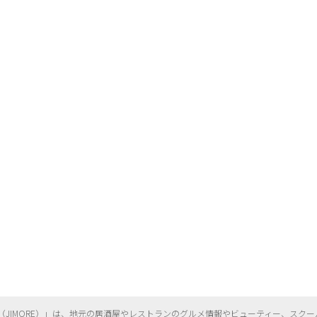
（
JIMORE）」は、地元の居酒屋やレストランのグルメ情報やビューティー、
スクー