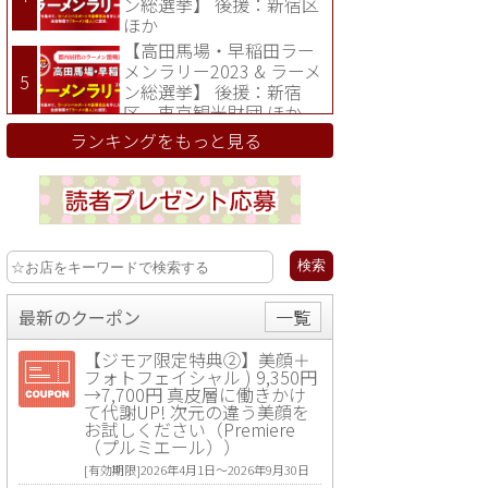
ン総選挙】 後援：新宿区
ほか
【高田馬場・早稲田ラー
メンラリー2023 & ラーメ
ン総選挙】 後援：新宿
区、東京観光財団 ほか
ランキングをもっと見る
最新のクーポン
一覧
【ジモア限定特典②】美顔＋
フォトフェイシャル ) 9,350円
→7,700円 真皮層に働きかけ
て代謝UP! 次元の違う美顔を
お試しください（Premiere
（プルミエール））
[有効期限]2026年4月1日〜2026年9月30日