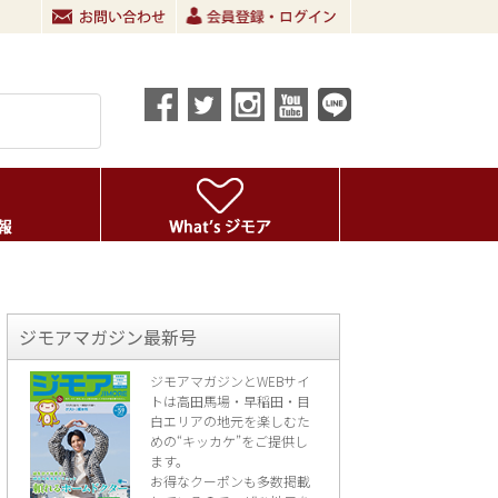
ジモアマガジン最新号
ジモアマガジンとWEBサイ
トは高田馬場・早稲田・目
白エリアの地元を楽し
むた
めの“キッカケ”をご提供し
ます。
お得なクーポンも多数掲載