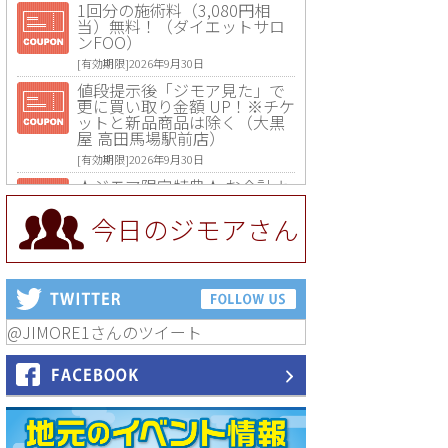
1回分の施術料（3,080円相
当）無料！（ダイエットサロ
ンFOO）
[有効期限]2026年9月30日
値段提示後「ジモア見た」で
更に買い取り金額 UP！※チケ
ットと新品商品は除く（大黒
屋 高田馬場駅前店）
[有効期限]2026年9月30日
★ジモア限定特典★ お会計よ
り全品5％OFF（ナチュラル＆
ハンドメイドショップ［マキ
今日のジモアさん
マキ］）
[有効期限]2026年9月30日まで
【ジモア限定①】初回割引 特
価 VIO脱毛11,000円⇒8,800円
（メンズ専門ワックス脱毛サ
ロン Mickle（ミックル））
@JIMORE1さんのツイート
[有効期限]2026年9月30日
【ジモア読者特典2】コース 3,
500円→3,000円（料理5品+2
時間飲み放題）（創作イタリ
アン Pia Cuore（ピアクオー
レ））