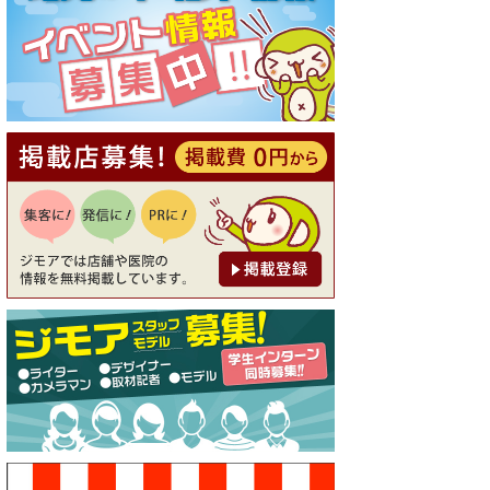
[有効期限]2026年9月30日
【ジモア読者特典1】料理全品
20％OFF ※18時以降（創作イ
タリアン Pia Cuore（ピアクオ
ーレ））
[有効期限]2026年9月30日
【ジモア限定②】初回割引 特
価 鼻毛脱毛 半額 2,200円⇒1,1
00円（メンズ専門ワックス脱
毛サロン Mickle（ミック
ル））
[有効期限]2026年9月30日
【ジモア限定特典①】まつ毛
カール 3,850円→ 2,750円（Pr
emiere（プルミエール））
[有効期限]2026年9月30日
焼き餃子 一皿サービス（餃子
酒場たっちゃん 西早稲田
店）
[有効期限]2026年9月30日