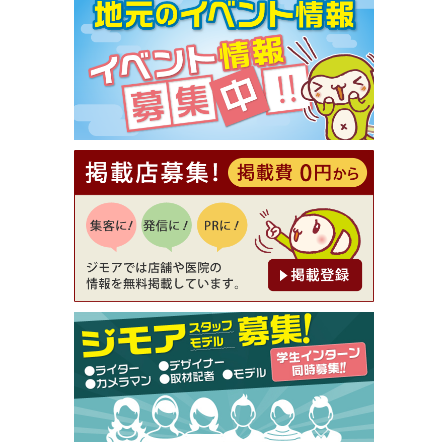
【ジモア限定①】初回割引 特価 VIO脱毛11,000円
⇒8,800円（メンズ専門ワックス脱毛サロン Mickle
（ミックル））
[有効期限]2026年9月30日
【ジモア読者特典2】コース 3,500円→3,000円（料
理5品+2時間飲み放題）（創作イタリアン Pia Cu
ore（ピアクオーレ））
[有効期限]2026年9月30日
【ジモア読者特典1】料理全品20％OFF ※18時以
降（創作イタリアン Pia Cuore（ピアクオーレ））
[有効期限]2026年9月30日
【ジモア限定②】初回割引 特価 鼻毛脱毛 半額 2,2
00円⇒1,100円（メンズ専門ワックス脱毛サロン Mi
ckle（ミックル））
[有効期限]2026年9月30日
【ジモア限定特典①】まつ毛カール 3,850円→ 2,7
50円（Premiere（プルミエール））
[有効期限]2026年9月30日
焼き餃子 一皿サービス（餃子酒場たっちゃん 西
早稲田店）
[有効期限]2026年9月30日