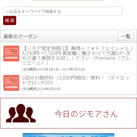
最新のクーポン
一覧
【ジモア限定特典②】美顔＋フォトフェイシャル )
9,350円→7,700円 真皮層に働きかけて代謝UP! 次
元の違う美顔をお試しください（Premiere（プル
ミエール））
[有効期限]2026年4月1日〜2026年9月30日
1回分の施術料（3,080円相当）無料！（ダイエッ
トサロンFOO）
[有効期限]2026年9月30日
値段提示後「ジモア見た」で更に買い取り金額 U
P！※チケットと新品商品は除く（大黒屋 高田馬場
駅前店）
今日のジモアさん
[有効期限]2026年9月30日
★ジモア限定特典★ お会計より全品5％OFF（ナチ
ュラル＆ハンドメイドショップ［マキマキ］）
[有効期限]2026年9月30日まで