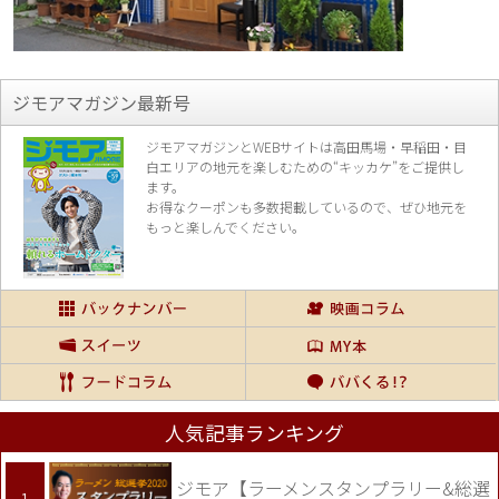
ジモアマガジン最新号
ジモアマガジンとWEBサイトは高田馬場・早稲田・目
白エリアの地元を楽し
むための“キッカケ”をご提供し
ます。
お得なクーポンも多数掲載しているので、
ぜひ地元を
もっと楽しんでください。
人気記事ランキング
ジモア【ラーメンスタンプラリー&総選