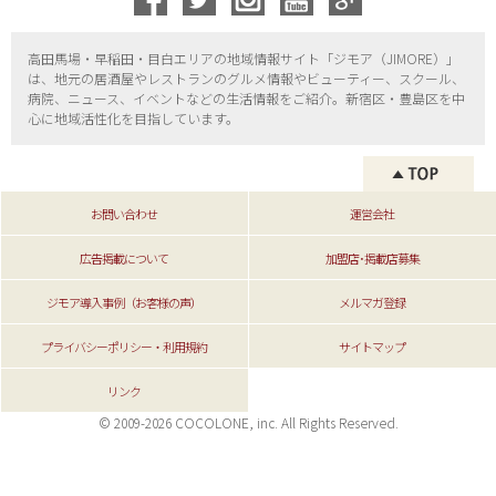
高田馬場・早稲田・目白エリアの地域情報サイト「ジモア（
JIMORE）」
は、地元の居酒屋やレストランのグルメ情報やビューティー、
スクール、
病院、ニュース、イベントなどの生活情報をご紹介。新宿区・
豊島区を中
心に地域活性化を目指しています。
お問い合わせ
運営会社
広告掲載について
加盟店･掲載店募集
ジモア導入事例（お客様の声）
メルマガ登録
プライバシーポリシー・利用規約
サイトマップ
リンク
© 2009-2026 COCOLONE, inc. All Rights Reserved.