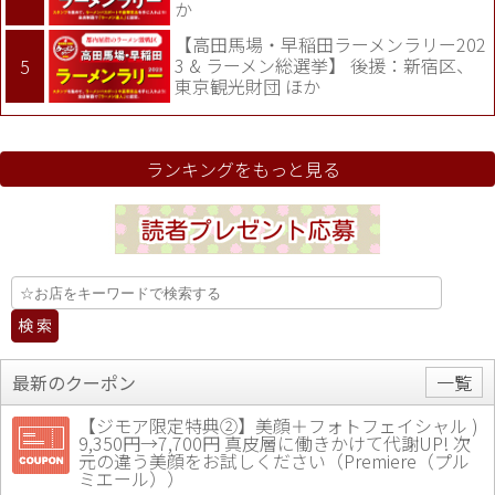
か
【高田馬場・早稲田ラーメンラリー202
3 & ラーメン総選挙】 後援：新宿区、
東京観光財団 ほか
ランキングをもっと見る
最新のクーポン
一覧
【ジモア限定特典②】美顔＋フォトフェイシャル )
9,350円→7,700円 真皮層に働きかけて代謝UP! 次
元の違う美顔をお試しください（Premiere（プル
ミエール））