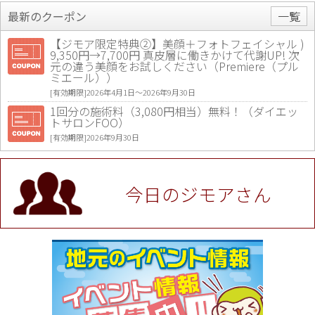
最新のクーポン
一覧
【ジモア限定特典②】美顔＋フォトフェイシャル )
9,350円→7,700円 真皮層に働きかけて代謝UP! 次
元の違う美顔をお試しください（Premiere（プル
ミエール））
[有効期限]2026年4月1日〜2026年9月30日
1回分の施術料（3,080円相当）無料！（ダイエッ
トサロンFOO）
[有効期限]2026年9月30日
値段提示後「ジモア見た」で更に買い取り金額 U
P！※チケットと新品商品は除く（大黒屋 高田馬場
駅前店）
今日のジモアさん
[有効期限]2026年9月30日
★ジモア限定特典★ お会計より全品5％OFF（ナチ
ュラル＆ハンドメイドショップ［マキマキ］）
[有効期限]2026年9月30日まで
【ジモア限定①】初回割引 特価 VIO脱毛11,000円
⇒8,800円（メンズ専門ワックス脱毛サロン Mickle
（ミックル））
[有効期限]2026年9月30日