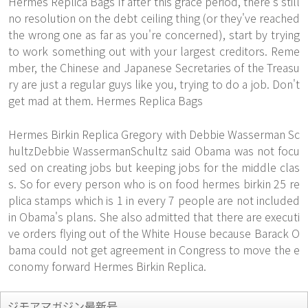
Hermes Replica Bags If after this grace period, there's still
no resolution on the debt ceiling thing (or they've reached
the wrong one as far as you're concerned), start by trying
to work something out with your largest creditors. Reme
mber, the Chinese and Japanese Secretaries of the Treasu
ry are just a regular guys like you, trying to do a job. Don't
get mad at them. Hermes Replica Bags
Hermes Birkin Replica Gregory with Debbie Wasserman Sc
hultzDebbie WassermanSchultz said Obama was not focu
sed on creating jobs but keeping jobs for the middle clas
s. So for every person who is on food hermes birkin 25 re
plica stamps which is 1 in every 7 people are not included
in Obama's plans. She also admitted that there are executi
ve orders flying out of the White House because Barack O
bama could not get agreement in Congress to move the e
conomy forward Hermes Birkin Replica.
ジモアマガジン最新号