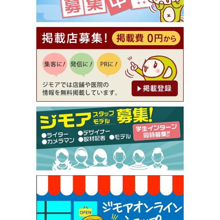
【ジモア読者特典2】コース 3,500円→3,000円（料
理5品+2時間飲み放題）（創作イタリアン Pia Cu
ore（ピアクオーレ））
[有効期限]2026年9月30日
【ジモア読者特典1】料理全品20％OFF ※18時以
降（創作イタリアン Pia Cuore（ピアクオーレ））
[有効期限]2026年9月30日
【ジモア限定②】初回割引 特価 鼻毛脱毛 半額 2,2
00円⇒1,100円（メンズ専門ワックス脱毛サロン Mi
ckle（ミックル））
[有効期限]2026年9月30日
【ジモア限定特典①】まつ毛カール 3,850円→ 2,7
50円（Premiere（プルミエール））
[有効期限]2026年9月30日
焼き餃子 一皿サービス（餃子酒場たっちゃん 西
早稲田店）
[有効期限]2026年9月30日