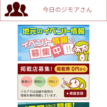
P！※チケットと新品商品は除く（大黒屋 高田馬場
駅前店）
今日のジモアさん
[有効期限]2026年9月30日
★ジモア限定特典★ お会計より全品5％OFF（ナチ
ュラル＆ハンドメイドショップ［マキマキ］）
[有効期限]2026年9月30日まで
【ジモア限定①】初回割引 特価 VIO脱毛11,000円
⇒8,800円（メンズ専門ワックス脱毛サロン Mickle
（ミックル））
[有効期限]2026年9月30日
【ジモア読者特典2】コース 3,500円→3,000円（料
理5品+2時間飲み放題）（創作イタリアン Pia Cu
ore（ピアクオーレ））
[有効期限]2026年9月30日
【ジモア読者特典1】料理全品20％OFF ※18時以
降（創作イタリアン Pia Cuore（ピアクオーレ））
[有効期限]2026年9月30日
【ジモア限定②】初回割引 特価 鼻毛脱毛 半額 2,2
00円⇒1,100円（メンズ専門ワックス脱毛サロン Mi
ckle（ミックル））
[有効期限]2026年9月30日