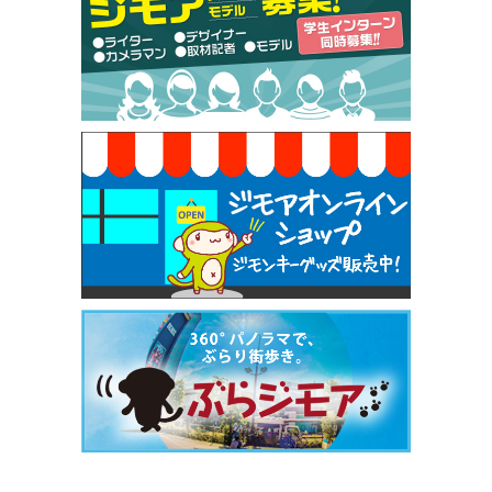
【ジモア限定特典①】まつ毛カール 3,850円→ 2,7
50円（Premiere（プルミエール））
[有効期限]2026年9月30日
焼き餃子 一皿サービス（餃子酒場たっちゃん 西
早稲田店）
[有効期限]2026年9月30日