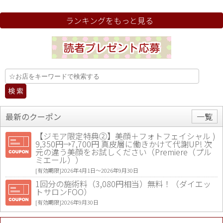
ランキングをもっと見る
最新のクーポン
一覧
【ジモア限定特典②】美顔＋フォトフェイシャル )
9,350円→7,700円 真皮層に働きかけて代謝UP! 次
元の違う美顔をお試しください（Premiere（プル
ミエール））
[有効期限]2026年4月1日〜2026年9月30日
1回分の施術料（3,080円相当）無料！（ダイエッ
トサロンFOO）
[有効期限]2026年9月30日
値段提示後「ジモア見た」で更に買い取り金額 U