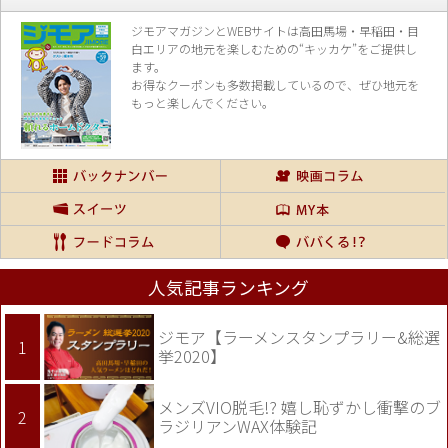
ジモアマガジンとWEBサイトは高田馬場・早稲田・目
白エリアの地元を楽し
むための“キッカケ”をご提供し
ます。
お得なクーポンも多数掲載しているので、
ぜひ地元を
もっと楽しんでください。
人気記事ランキング
ジモア【ラーメンスタンプラリー&総選
挙2020】
メンズVIO脱毛!? 嬉し恥ずかし衝撃のブ
ラジリアンWAX体験記