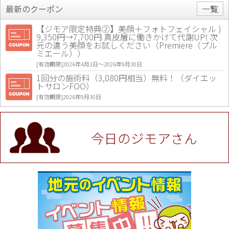
最新のクーポン
一覧
【ジモア限定特典②】美顔＋フォトフェイシャル )
9,350円→7,700円 真皮層に働きかけて代謝UP! 次
元の違う美顔をお試しください（Premiere（プル
ミエール））
[有効期限]2026年4月1日〜2026年9月30日
1回分の施術料（3,080円相当）無料！（ダイエッ
トサロンFOO）
[有効期限]2026年9月30日
値段提示後「ジモア見た」で更に買い取り金額 U
P！※チケットと新品商品は除く（大黒屋 高田馬場
駅前店）
今日のジモアさん
[有効期限]2026年9月30日
★ジモア限定特典★ お会計より全品5％OFF（ナチ
ュラル＆ハンドメイドショップ［マキマキ］）
[有効期限]2026年9月30日まで
【ジモア限定①】初回割引 特価 VIO脱毛11,000円
⇒8,800円（メンズ専門ワックス脱毛サロン Mickle
（ミックル））
[有効期限]2026年9月30日