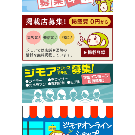
【ジモア読者特典2】コース 3,500円→3,000円（料
理5品+2時間飲み放題）（創作イタリアン Pia Cu
ore（ピアクオーレ））
[有効期限]2026年9月30日
【ジモア読者特典1】料理全品20％OFF ※18時以
降（創作イタリアン Pia Cuore（ピアクオーレ））
[有効期限]2026年9月30日
【ジモア限定②】初回割引 特価 鼻毛脱毛 半額 2,2
00円⇒1,100円（メンズ専門ワックス脱毛サロン Mi
ckle（ミックル））
[有効期限]2026年9月30日
【ジモア限定特典①】まつ毛カール 3,850円→ 2,7
50円（Premiere（プルミエール））
[有効期限]2026年9月30日
焼き餃子 一皿サービス（餃子酒場たっちゃん 西
早稲田店）
[有効期限]2026年9月30日