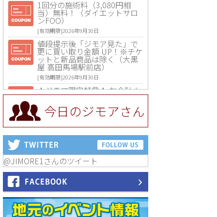
1回分の施術料（3,080円相
当）無料！（ダイエットサロ
ンFOO）
[有効期限]2026年9月30日
値段提示後「ジモア見た」で
更に買い取り金額 UP！※チケ
ットと新品商品は除く（大黒
屋 高田馬場駅前店）
[有効期限]2026年9月30日
★ジモア限定特典★ お会計よ
り全品5％OFF（ナチュラル＆
ハンドメイドショップ［マキ
今日のジモアさん
マキ］）
[有効期限]2026年9月30日まで
【ジモア限定①】初回割引 特
価 VIO脱毛11,000円⇒8,800円
（メンズ専門ワックス脱毛サ
ロン Mickle（ミックル））
@JIMORE1さんのツイート
[有効期限]2026年9月30日
【ジモア読者特典2】コース 3,
500円→3,000円（料理5品+2
時間飲み放題）（創作イタリ
アン Pia Cuore（ピアクオー
レ））