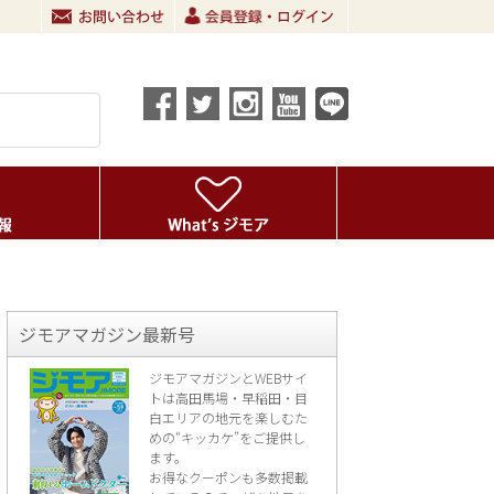
ジモアマガジン最新号
ジモアマガジンとWEBサイ
トは高田馬場・早稲田・目
白エリアの地元を楽し
むた
めの“キッカケ”をご提供し
ます。
お得なクーポンも多数掲載