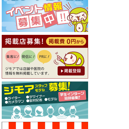
[有効期限]2026年9月30日
【ジモア読者特典1】料理全品
20％OFF ※18時以降（創作イ
タリアン Pia Cuore（ピアクオ
ーレ））
[有効期限]2026年9月30日
【ジモア限定②】初回割引 特
価 鼻毛脱毛 半額 2,200円⇒1,1
00円（メンズ専門ワックス脱
毛サロン Mickle（ミック
ル））
[有効期限]2026年9月30日
【ジモア限定特典①】まつ毛
カール 3,850円→ 2,750円（Pr
emiere（プルミエール））
[有効期限]2026年9月30日
焼き餃子 一皿サービス（餃子
酒場たっちゃん 西早稲田
店）
[有効期限]2026年9月30日