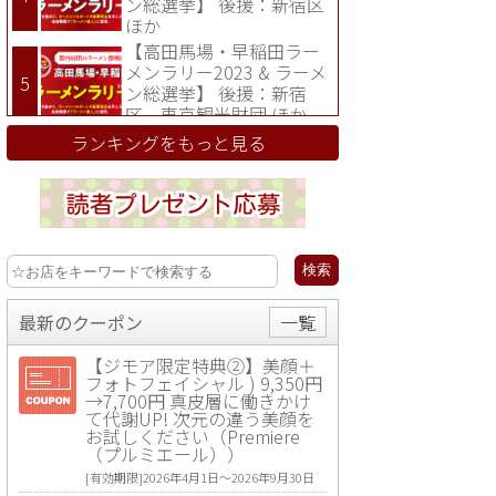
ン総選挙】 後援：新宿区
ほか
【高田馬場・早稲田ラー
メンラリー2023 & ラーメ
ン総選挙】 後援：新宿
区、東京観光財団 ほか
ランキングをもっと見る
最新のクーポン
一覧
【ジモア限定特典②】美顔＋
フォトフェイシャル ) 9,350円
→7,700円 真皮層に働きかけ
て代謝UP! 次元の違う美顔を
お試しください（Premiere
（プルミエール））
[有効期限]2026年4月1日〜2026年9月30日