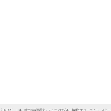
（
JIMORE）」は、地元の居酒屋やレストランのグルメ情報やビューティー、
スクー