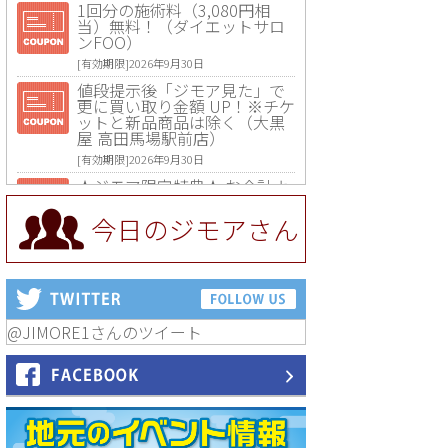
1回分の施術料（3,080円相
当）無料！（ダイエットサロ
ンFOO）
[有効期限]2026年9月30日
値段提示後「ジモア見た」で
更に買い取り金額 UP！※チケ
ットと新品商品は除く（大黒
屋 高田馬場駅前店）
[有効期限]2026年9月30日
★ジモア限定特典★ お会計よ
り全品5％OFF（ナチュラル＆
ハンドメイドショップ［マキ
今日のジモアさん
マキ］）
[有効期限]2026年9月30日まで
【ジモア限定①】初回割引 特
価 VIO脱毛11,000円⇒8,800円
（メンズ専門ワックス脱毛サ
ロン Mickle（ミックル））
@JIMORE1さんのツイート
[有効期限]2026年9月30日
【ジモア読者特典2】コース 3,
500円→3,000円（料理5品+2
時間飲み放題）（創作イタリ
アン Pia Cuore（ピアクオー
レ））