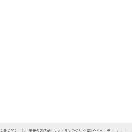
（
JIMORE）」は、地元の居酒屋やレストランのグルメ情報やビューティー、
スクー