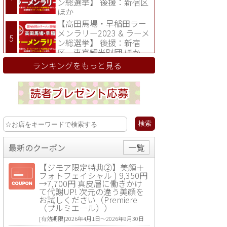
ン総選挙】 後援：新宿区
ほか
【高田馬場・早稲田ラー
メンラリー2023 & ラーメ
ン総選挙】 後援：新宿
区、東京観光財団 ほか
ランキングをもっと見る
最新のクーポン
一覧
【ジモア限定特典②】美顔＋
フォトフェイシャル ) 9,350円
→7,700円 真皮層に働きかけ
て代謝UP! 次元の違う美顔を
お試しください（Premiere
（プルミエール））
[有効期限]2026年4月1日〜2026年9月30日