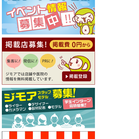
[有効期限]2026年9月30日
【ジモア読者特典1】料理全品
20％OFF ※18時以降（創作イ
タリアン Pia Cuore（ピアクオ
ーレ））
[有効期限]2026年9月30日
【ジモア限定②】初回割引 特
価 鼻毛脱毛 半額 2,200円⇒1,1
00円（メンズ専門ワックス脱
毛サロン Mickle（ミック
ル））
[有効期限]2026年9月30日
【ジモア限定特典①】まつ毛
カール 3,850円→ 2,750円（Pr
emiere（プルミエール））
[有効期限]2026年9月30日
焼き餃子 一皿サービス（餃子
酒場たっちゃん 西早稲田
店）
[有効期限]2026年9月30日