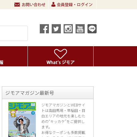
ジモアマガジン最新号
ジモアマガジンとWEBサイ
トは高田馬場・早稲田・目
白エリアの地元を楽し
むた
めの“キッカケ”をご提供し
ます。
お得なクーポンも多数掲載