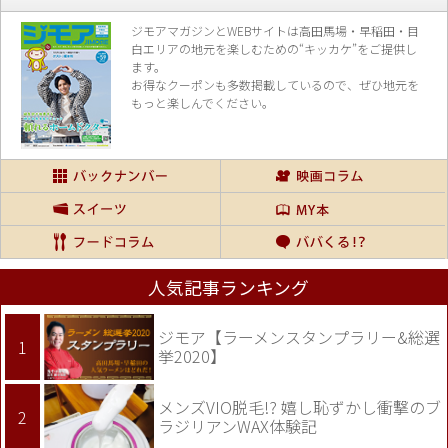
ジモアマガジンとWEBサイトは高田馬場・早稲田・目
白エリアの地元を楽し
むための“キッカケ”をご提供し
ます。
お得なクーポンも多数掲載しているので、
ぜひ地元を
もっと楽しんでください。
人気記事ランキング
ジモア【ラーメンスタンプラリー&総選
挙2020】
メンズVIO脱毛!? 嬉し恥ずかし衝撃のブ
ラジリアンWAX体験記