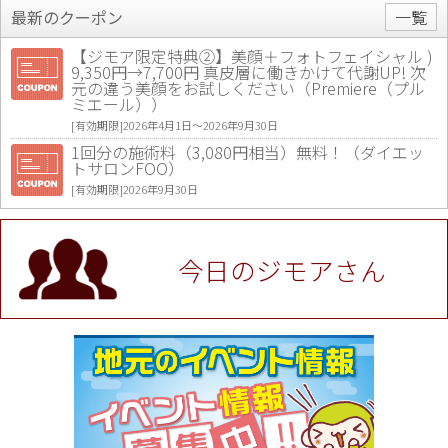
最新のクーポン
一覧
【ジモア限定特典②】美顔＋フォトフェイシャル )
9,350円→7,700円 真皮層に働きかけて代謝UP! 次
元の違う美顔をお試しください（Premiere（プル
ミエール））
[有効期限]2026年4月1日〜2026年9月30日
1回分の施術料（3,080円相当）無料！（ダイエッ
トサロンFOO）
[有効期限]2026年9月30日
値段提示後「ジモア見た」で更に買い取り金額 U
P！※チケットと新品商品は除く（大黒屋 高田馬場
駅前店）
今日のジモアさん
[有効期限]2026年9月30日
★ジモア限定特典★ お会計より全品5％OFF（ナチ
ュラル＆ハンドメイドショップ［マキマキ］）
[有効期限]2026年9月30日まで
【ジモア限定①】初回割引 特価 VIO脱毛11,000円
⇒8,800円（メンズ専門ワックス脱毛サロン Mickle
（ミックル））
[有効期限]2026年9月30日