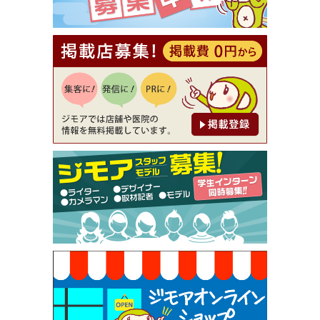
【ジモア読者特典2】コース 3,500円→3,000円（料
理5品+2時間飲み放題）（創作イタリアン Pia Cu
ore（ピアクオーレ））
[有効期限]2026年9月30日
【ジモア読者特典1】料理全品20％OFF ※18時以
降（創作イタリアン Pia Cuore（ピアクオーレ））
[有効期限]2026年9月30日
【ジモア限定②】初回割引 特価 鼻毛脱毛 半額 2,2
00円⇒1,100円（メンズ専門ワックス脱毛サロン Mi
ckle（ミックル））
[有効期限]2026年9月30日
【ジモア限定特典①】まつ毛カール 3,850円→ 2,7
50円（Premiere（プルミエール））
[有効期限]2026年9月30日
焼き餃子 一皿サービス（餃子酒場たっちゃん 西
早稲田店）
[有効期限]2026年9月30日