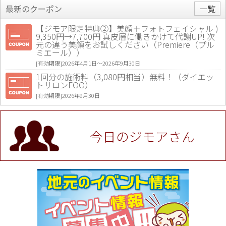
最新のクーポン
一覧
【ジモア限定特典②】美顔＋フォトフェイシャル )
9,350円→7,700円 真皮層に働きかけて代謝UP! 次
元の違う美顔をお試しください（Premiere（プル
ミエール））
[有効期限]2026年4月1日〜2026年9月30日
1回分の施術料（3,080円相当）無料！（ダイエッ
トサロンFOO）
[有効期限]2026年9月30日
値段提示後「ジモア見た」で更に買い取り金額 U
P！※チケットと新品商品は除く（大黒屋 高田馬場
駅前店）
今日のジモアさん
[有効期限]2026年9月30日
★ジモア限定特典★ お会計より全品5％OFF（ナチ
ュラル＆ハンドメイドショップ［マキマキ］）
[有効期限]2026年9月30日まで
【ジモア限定①】初回割引 特価 VIO脱毛11,000円
⇒8,800円（メンズ専門ワックス脱毛サロン Mickle
（ミックル））
[有効期限]2026年9月30日