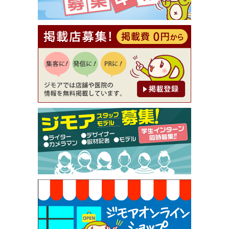
【ジモア読者特典2】コース 3,500円→3,000円（料
理5品+2時間飲み放題）（創作イタリアン Pia Cu
ore（ピアクオーレ））
[有効期限]2026年9月30日
【ジモア読者特典1】料理全品20％OFF ※18時以
降（創作イタリアン Pia Cuore（ピアクオーレ））
[有効期限]2026年9月30日
【ジモア限定②】初回割引 特価 鼻毛脱毛 半額 2,2
00円⇒1,100円（メンズ専門ワックス脱毛サロン Mi
ckle（ミックル））
[有効期限]2026年9月30日
【ジモア限定特典①】まつ毛カール 3,850円→ 2,7
50円（Premiere（プルミエール））
[有効期限]2026年9月30日
焼き餃子 一皿サービス（餃子酒場たっちゃん 西
早稲田店）
[有効期限]2026年9月30日