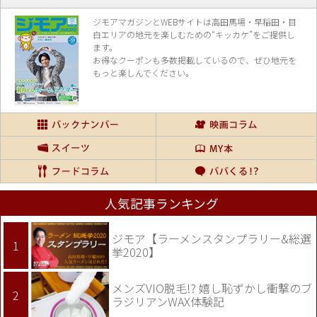
ジモアマガジンとWEBサイトは高田馬場・早稲田・目
白エリアの地元を楽し
むための“キッカケ”をご提供し
ます。
お得なクーポンも多数掲載しているので、
ぜひ地元を
もっと楽しんでください。
人気記事ランキング
ジモア【ラーメンスタンプラリー&総選
挙2020】
メンズVIO脱毛!? 嬉し恥ずかし衝撃のブ
ラジリアンWAX体験記