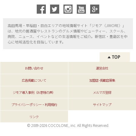
高田馬場・早稲田・目白エリアの地域情報サイト「ジモア（
JIMORE）」
は、地元の居酒屋やレストランのグルメ情報やビューティー、
スクール、
病院、ニュース、イベントなどの生活情報をご紹介。新宿区・
豊島区を中
心に地域活性化を目指しています。
お問い合わせ
運営会社
広告掲載について
加盟店･掲載店募集
ジモア導入事例（お客様の声）
メルマガ登録
プライバシーポリシー・利用規約
サイトマップ
リンク
© 2009-2026 COCOLONE, inc. All Rights Reserved.