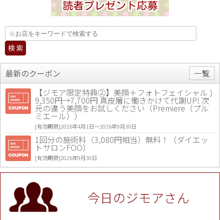
最新のクーポン
一覧
【ジモア限定特典②】美顔＋フォトフェイシャル )
9,350円→7,700円 真皮層に働きかけて代謝UP! 次
元の違う美顔をお試しください（Premiere（プル
ミエール））
[有効期限]2026年4月1日〜2026年9月30日
1回分の施術料（3,080円相当）無料！（ダイエッ
トサロンFOO）
[有効期限]2026年9月30日
値段提示後「ジモア見た」で更に買い取り金額 U
P！※チケットと新品商品は除く（大黒屋 高田馬場
駅前店）
今日のジモアさん
[有効期限]2026年9月30日
★ジモア限定特典★ お会計より全品5％OFF（ナチ