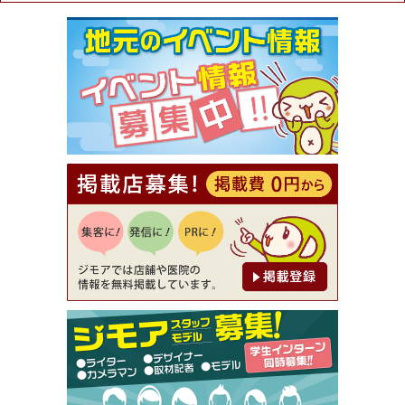
ュラル＆ハンドメイドショップ［マキマキ］）
[有効期限]2026年9月30日まで
【ジモア限定①】初回割引 特価 VIO脱毛11,000円
⇒8,800円（メンズ専門ワックス脱毛サロン Mickle
（ミックル））
[有効期限]2026年9月30日
【ジモア読者特典2】コース 3,500円→3,000円（料
理5品+2時間飲み放題）（創作イタリアン Pia Cu
ore（ピアクオーレ））
[有効期限]2026年9月30日
【ジモア読者特典1】料理全品20％OFF ※18時以
降（創作イタリアン Pia Cuore（ピアクオーレ））
[有効期限]2026年9月30日
【ジモア限定②】初回割引 特価 鼻毛脱毛 半額 2,2
00円⇒1,100円（メンズ専門ワックス脱毛サロン Mi
ckle（ミックル））
[有効期限]2026年9月30日
【ジモア限定特典①】まつ毛カール 3,850円→ 2,7
50円（Premiere（プルミエール））
[有効期限]2026年9月30日
焼き餃子 一皿サービス（餃子酒場たっちゃん 西