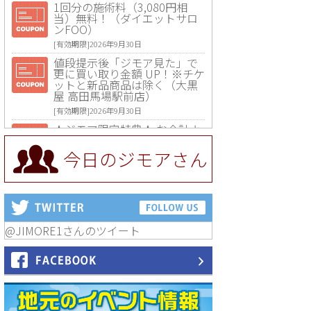
1回分の施術料（3,080円相
当）無料！（ダイエットサロ
ンFOO）
[有効期限]2026年9月30日
値段提示後「ジモア見た」で
更に買い取り金額 UP！※チケ
ットと新品商品は除く（大黒
屋 高田馬場駅前店）
[有効期限]2026年9月30日
★ジモア限定特典★ お会計よ
り全品5％OFF（ナチュラル＆
ハンドメイドショップ［マキ
今日のジモアさん
マキ］）
[有効期限]2026年9月30日まで
【ジモア限定①】初回割引 特
価 VIO脱毛11,000円⇒8,800円
（メンズ専門ワックス脱毛サ
ロン Mickle（ミックル））
@JIMORE1さんのツイート
[有効期限]2026年9月30日
【ジモア読者特典2】コース 3,
500円→3,000円（料理5品+2
時間飲み放題）（創作イタリ
アン Pia Cuore（ピアクオー
レ））