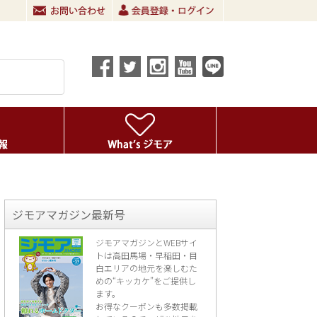
ジモアマガジン最新号
ジモアマガジンとWEBサイ
トは高田馬場・早稲田・目
白エリアの地元を楽し
むた
めの“キッカケ”をご提供し
ます。
お得なクーポンも多数掲載