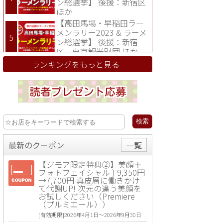
ン総選挙】 後援：新宿区
ほか
【高田馬場・早稲田ラー
メンラリー2023 & ラーメ
ン総選挙】 後援：新宿
区、東京観光財団 ほか
ランキングをもっと見る
最新のクーポン
一覧
【ジモア限定特典②】美顔＋
フォトフェイシャル ) 9,350円
→7,700円 真皮層に働きかけ
て代謝UP! 次元の違う美顔を
お試しください（Premiere
（プルミエール））
[有効期限]2026年4月1日〜2026年9月30日