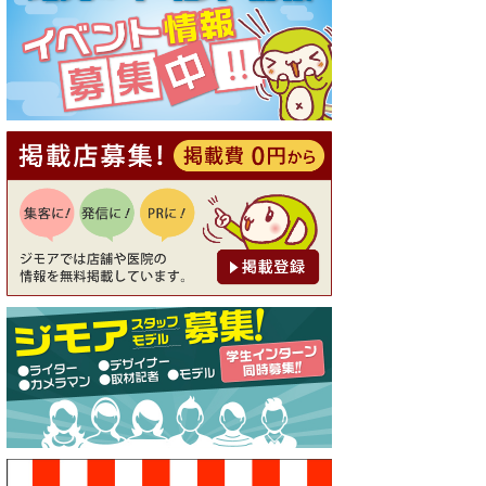
[有効期限]2026年9月30日
【ジモア読者特典1】料理全品
20％OFF ※18時以降（創作イ
タリアン Pia Cuore（ピアクオ
ーレ））
[有効期限]2026年9月30日
【ジモア限定②】初回割引 特
価 鼻毛脱毛 半額 2,200円⇒1,1
00円（メンズ専門ワックス脱
毛サロン Mickle（ミック
ル））
[有効期限]2026年9月30日
【ジモア限定特典①】まつ毛
カール 3,850円→ 2,750円（Pr
emiere（プルミエール））
[有効期限]2026年9月30日
焼き餃子 一皿サービス（餃子
酒場たっちゃん 西早稲田
店）
[有効期限]2026年9月30日