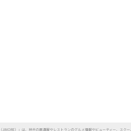
（
JIMORE）」は、地元の居酒屋やレストランのグルメ情報やビューティー、
スクー