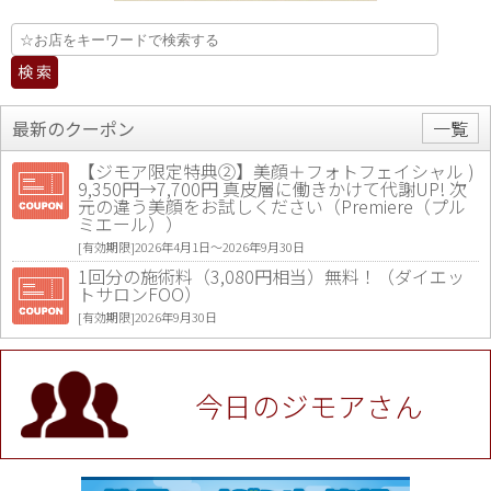
最新のクーポン
一覧
【ジモア限定特典②】美顔＋フォトフェイシャル )
9,350円→7,700円 真皮層に働きかけて代謝UP! 次
元の違う美顔をお試しください（Premiere（プル
ミエール））
[有効期限]2026年4月1日〜2026年9月30日
1回分の施術料（3,080円相当）無料！（ダイエッ
トサロンFOO）
[有効期限]2026年9月30日
値段提示後「ジモア見た」で更に買い取り金額 U
P！※チケットと新品商品は除く（大黒屋 高田馬場
駅前店）
今日のジモアさん
[有効期限]2026年9月30日
★ジモア限定特典★ お会計より全品5％OFF（ナチ
ュラル＆ハンドメイドショップ［マキマキ］）
[有効期限]2026年9月30日まで