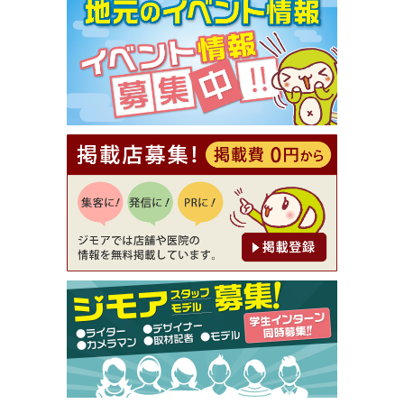
【ジモア限定①】初回割引 特価 VIO脱毛11,000円
⇒8,800円（メンズ専門ワックス脱毛サロン Mickle
（ミックル））
[有効期限]2026年9月30日
【ジモア読者特典2】コース 3,500円→3,000円（料
理5品+2時間飲み放題）（創作イタリアン Pia Cu
ore（ピアクオーレ））
[有効期限]2026年9月30日
【ジモア読者特典1】料理全品20％OFF ※18時以
降（創作イタリアン Pia Cuore（ピアクオーレ））
[有効期限]2026年9月30日
【ジモア限定②】初回割引 特価 鼻毛脱毛 半額 2,2
00円⇒1,100円（メンズ専門ワックス脱毛サロン Mi
ckle（ミックル））
[有効期限]2026年9月30日
【ジモア限定特典①】まつ毛カール 3,850円→ 2,7
50円（Premiere（プルミエール））
[有効期限]2026年9月30日
焼き餃子 一皿サービス（餃子酒場たっちゃん 西
早稲田店）
[有効期限]2026年9月30日