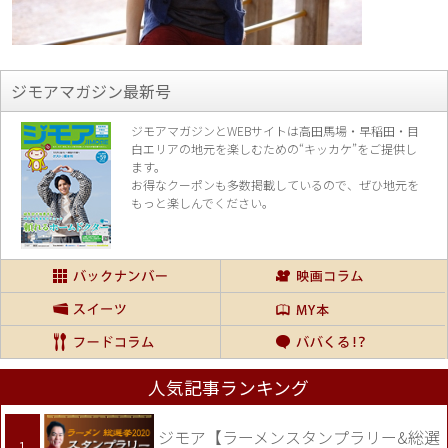
ジモアマガジン最新号
ジモアマガジンとWEBサイトは高田馬場・早稲田・目
白エリアの地元を楽し
むための“キッカケ”をご提供し
ます。
お得なクーポンも多数掲載しているので、
ぜひ地元を
もっと楽しんでください。
人気記事ランキング
ジモア【ラーメンスタンプラリー&総選