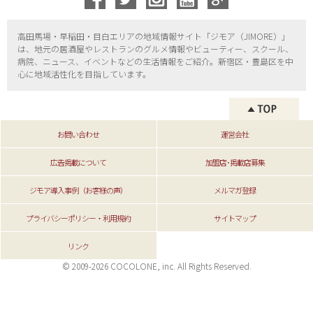
高田馬場・早稲田・目白エリアの地域情報サイト「ジモア（
JIMORE）」
は、地元の居酒屋やレストランのグルメ情報やビューティー、
スクール、
病院、ニュース、イベントなどの生活情報をご紹介。新宿区・
豊島区を中
心に地域活性化を目指しています。
お問い合わせ
運営会社
広告掲載について
加盟店･掲載店募集
ジモア導入事例（お客様の声）
メルマガ登録
プライバシーポリシー・利用規約
サイトマップ
リンク
© 2009-2026 COCOLONE, inc. All Rights Reserved.