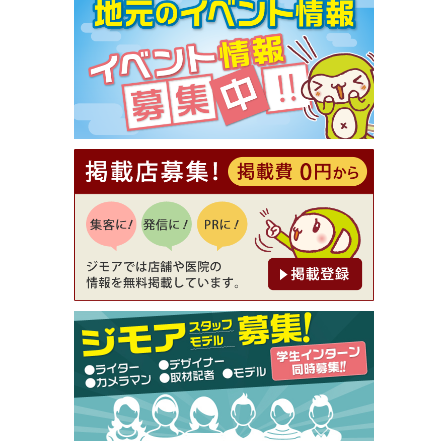
【ジモア限定①】初回割引 特価 VIO脱毛11,000円
⇒8,800円（メンズ専門ワックス脱毛サロン Mickle
（ミックル））
[有効期限]2026年9月30日
【ジモア読者特典2】コース 3,500円→3,000円（料
理5品+2時間飲み放題）（創作イタリアン Pia Cu
ore（ピアクオーレ））
[有効期限]2026年9月30日
【ジモア読者特典1】料理全品20％OFF ※18時以
降（創作イタリアン Pia Cuore（ピアクオーレ））
[有効期限]2026年9月30日
【ジモア限定②】初回割引 特価 鼻毛脱毛 半額 2,2
00円⇒1,100円（メンズ専門ワックス脱毛サロン Mi
ckle（ミックル））
[有効期限]2026年9月30日
【ジモア限定特典①】まつ毛カール 3,850円→ 2,7
50円（Premiere（プルミエール））
[有効期限]2026年9月30日
焼き餃子 一皿サービス（餃子酒場たっちゃん 西
早稲田店）
[有効期限]2026年9月30日