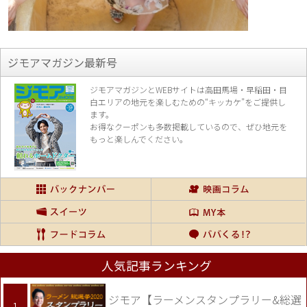
ジモアマガジン最新号
ジモアマガジンとWEBサイトは高田馬場・早稲田・目
白エリアの地元を楽し
むための“キッカケ”をご提供し
ます。
お得なクーポンも多数掲載しているので、
ぜひ地元を
もっと楽しんでください。
人気記事ランキング
ジモア【ラーメンスタンプラリー&総選