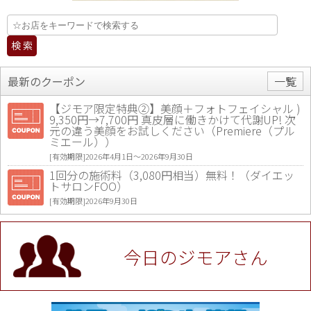
最新のクーポン
一覧
【ジモア限定特典②】美顔＋フォトフェイシャル )
9,350円→7,700円 真皮層に働きかけて代謝UP! 次
元の違う美顔をお試しください（Premiere（プル
ミエール））
[有効期限]2026年4月1日〜2026年9月30日
1回分の施術料（3,080円相当）無料！（ダイエッ
トサロンFOO）
[有効期限]2026年9月30日
値段提示後「ジモア見た」で更に買い取り金額 U
P！※チケットと新品商品は除く（大黒屋 高田馬場
駅前店）
今日のジモアさん
[有効期限]2026年9月30日
★ジモア限定特典★ お会計より全品5％OFF（ナチ
ュラル＆ハンドメイドショップ［マキマキ］）
[有効期限]2026年9月30日まで