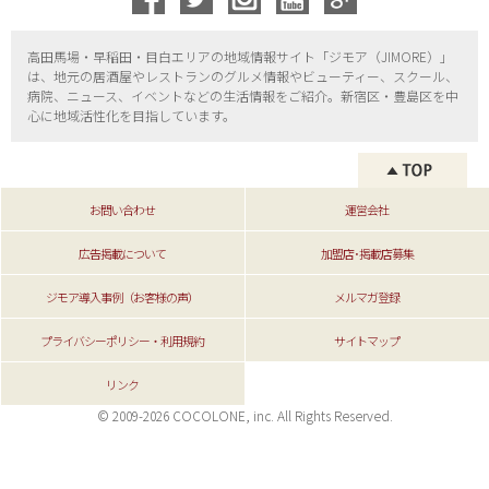
高田馬場・早稲田・目白エリアの地域情報サイト「ジモア（
JIMORE）」
は、地元の居酒屋やレストランのグルメ情報やビューティー、
スクール、
病院、ニュース、イベントなどの生活情報をご紹介。新宿区・
豊島区を中
心に地域活性化を目指しています。
お問い合わせ
運営会社
広告掲載について
加盟店･掲載店募集
ジモア導入事例（お客様の声）
メルマガ登録
プライバシーポリシー・利用規約
サイトマップ
リンク
© 2009-2026 COCOLONE, inc. All Rights Reserved.