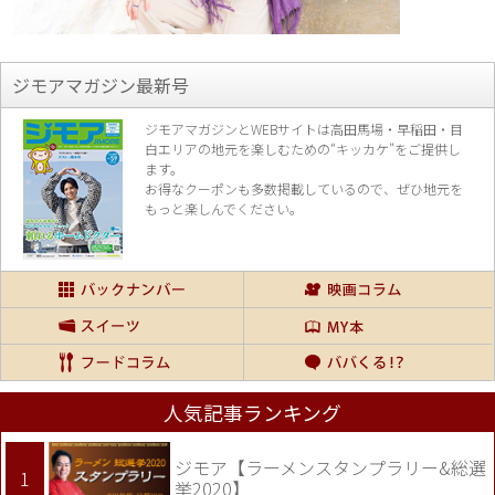
ジモアマガジン最新号
ジモアマガジンとWEBサイトは高田馬場・早稲田・目
白エリアの地元を楽し
むための“キッカケ”をご提供し
ます。
お得なクーポンも多数掲載しているので、
ぜひ地元を
もっと楽しんでください。
人気記事ランキング
ジモア【ラーメンスタンプラリー&総選
挙2020】