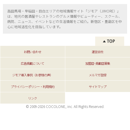
高田馬場・早稲田・目白エリアの地域情報サイト「ジモア（
JIMORE）」
は、地元の居酒屋やレストランのグルメ情報やビューティー、
スクール、
病院、ニュース、イベントなどの生活情報をご紹介。新宿区・
豊島区を中
心に地域活性化を目指しています。
お問い合わせ
運営会社
広告掲載について
加盟店･掲載店募集
ジモア導入事例（お客様の声）
メルマガ登録
プライバシーポリシー・利用規約
サイトマップ
リンク
© 2009-2026 COCOLONE, inc. All Rights Reserved.