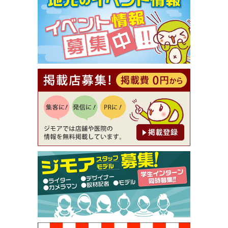
【ジモア限定①】初回割引 特価 VIO脱毛11,000円
⇒8,800円（メンズ専門ワックス脱毛サロン Mickle
（ミックル））
[有効期限]2026年9月30日
【ジモア読者特典2】コース 3,500円→3,000円（料
理5品+2時間飲み放題）（創作イタリアン Pia Cu
ore（ピアクオーレ））
[有効期限]2026年9月30日
【ジモア読者特典1】料理全品20％OFF ※18時以
降（創作イタリアン Pia Cuore（ピアクオーレ））
[有効期限]2026年9月30日
【ジモア限定②】初回割引 特価 鼻毛脱毛 半額 2,2
00円⇒1,100円（メンズ専門ワックス脱毛サロン Mi
ckle（ミックル））
[有効期限]2026年9月30日
【ジモア限定特典①】まつ毛カール 3,850円→ 2,7
50円（Premiere（プルミエール））
[有効期限]2026年9月30日
焼き餃子 一皿サービス（餃子酒場たっちゃん 西
早稲田店）
[有効期限]2026年9月30日