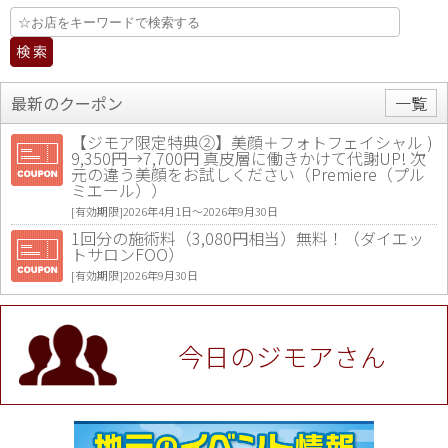
最新のクーポン
一覧
【ジモア限定特典②】美顔＋フォトフェイシャル )
9,350円→7,700円 真皮層に働きかけて代謝UP! 次
元の違う美顔をお試しください（Premiere（プル
ミエール））
[有効期限]2026年4月1日〜2026年9月30日
1回分の施術料（3,080円相当）無料！（ダイエッ
トサロンFOO）
[有効期限]2026年9月30日
値段提示後「ジモア見た」で更に買い取り金額 U
P！※チケットと新品商品は除く（大黒屋 高田馬場
駅前店）
今日のジモアさん
[有効期限]2026年9月30日
★ジモア限定特典★ お会計より全品5％OFF（ナチ
ュラル＆ハンドメイドショップ［マキマキ］）
[有効期限]2026年9月30日まで