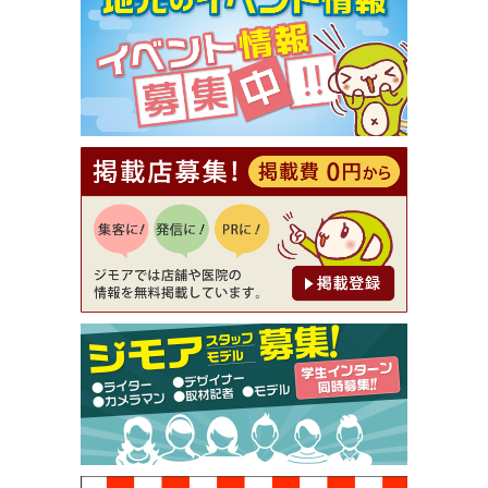
【ジモア限定①】初回割引 特価 VIO脱毛11,000円
⇒8,800円（メンズ専門ワックス脱毛サロン Mickle
（ミックル））
[有効期限]2026年9月30日
【ジモア読者特典2】コース 3,500円→3,000円（料
理5品+2時間飲み放題）（創作イタリアン Pia Cu
ore（ピアクオーレ））
[有効期限]2026年9月30日
【ジモア読者特典1】料理全品20％OFF ※18時以
降（創作イタリアン Pia Cuore（ピアクオーレ））
[有効期限]2026年9月30日
【ジモア限定②】初回割引 特価 鼻毛脱毛 半額 2,2
00円⇒1,100円（メンズ専門ワックス脱毛サロン Mi
ckle（ミックル））
[有効期限]2026年9月30日
【ジモア限定特典①】まつ毛カール 3,850円→ 2,7
50円（Premiere（プルミエール））
[有効期限]2026年9月30日
焼き餃子 一皿サービス（餃子酒場たっちゃん 西
早稲田店）
[有効期限]2026年9月30日