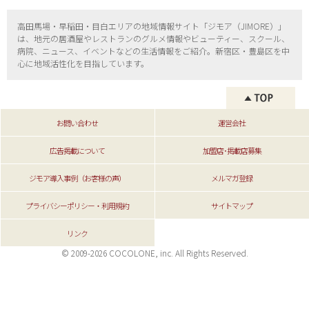
高田馬場・早稲田・目白エリアの地域情報サイト「ジモア（
JIMORE）」
は、地元の居酒屋やレストランのグルメ情報やビューティー、
スクール、
病院、ニュース、イベントなどの生活情報をご紹介。新宿区・
豊島区を中
心に地域活性化を目指しています。
お問い合わせ
運営会社
広告掲載について
加盟店･掲載店募集
ジモア導入事例（お客様の声）
メルマガ登録
プライバシーポリシー・利用規約
サイトマップ
リンク
© 2009-2026 COCOLONE, inc. All Rights Reserved.