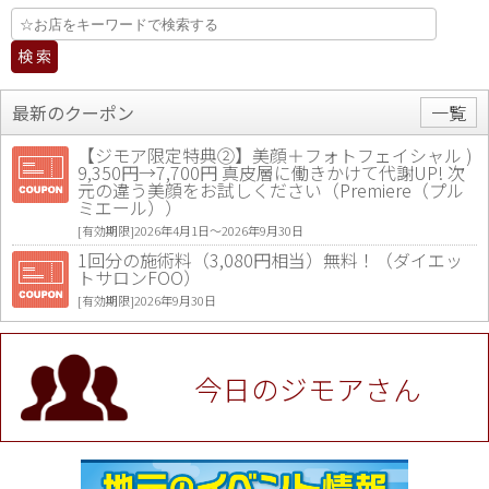
最新のクーポン
一覧
【ジモア限定特典②】美顔＋フォトフェイシャル )
9,350円→7,700円 真皮層に働きかけて代謝UP! 次
元の違う美顔をお試しください（Premiere（プル
ミエール））
[有効期限]2026年4月1日〜2026年9月30日
1回分の施術料（3,080円相当）無料！（ダイエッ
トサロンFOO）
[有効期限]2026年9月30日
値段提示後「ジモア見た」で更に買い取り金額 U
P！※チケットと新品商品は除く（大黒屋 高田馬場
駅前店）
今日のジモアさん
[有効期限]2026年9月30日
★ジモア限定特典★ お会計より全品5％OFF（ナチ
ュラル＆ハンドメイドショップ［マキマキ］）
[有効期限]2026年9月30日まで