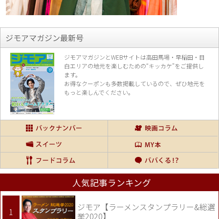
ジモアマガジン最新号
ジモアマガジンとWEBサイトは高田馬場・早稲田・目
白エリアの地元を楽し
むための“キッカケ”をご提供し
ます。
お得なクーポンも多数掲載しているので、
ぜひ地元を
もっと楽しんでください。
人気記事ランキング
ジモア【ラーメンスタンプラリー&総選
挙2020】