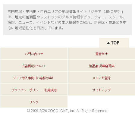
高田馬場・早稲田・目白エリアの地域情報サイト「ジモア（
JIMORE）」
は、地元の居酒屋やレストランのグルメ情報やビューティー、
スクール、
病院、ニュース、イベントなどの生活情報をご紹介。新宿区・
豊島区を中
心に地域活性化を目指しています。
お問い合わせ
運営会社
広告掲載について
加盟店･掲載店募集
ジモア導入事例（お客様の声）
メルマガ登録
プライバシーポリシー・利用規約
サイトマップ
リンク
© 2009-2026 COCOLONE, inc. All Rights Reserved.