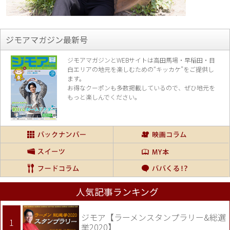
ジモアマガジン最新号
ジモアマガジンとWEBサイトは高田馬場・早稲田・目
白エリアの地元を楽し
むための“キッカケ”をご提供し
ます。
お得なクーポンも多数掲載しているので、
ぜひ地元を
もっと楽しんでください。
人気記事ランキング
ジモア【ラーメンスタンプラリー&総選
挙2020】