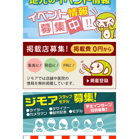
【ジモア限定①】初回割引 特価 VIO脱毛11,000円
⇒8,800円（メンズ専門ワックス脱毛サロン Mickle
（ミックル））
[有効期限]2026年9月30日
【ジモア読者特典2】コース 3,500円→3,000円（料
理5品+2時間飲み放題）（創作イタリアン Pia Cu
ore（ピアクオーレ））
[有効期限]2026年9月30日
【ジモア読者特典1】料理全品20％OFF ※18時以
降（創作イタリアン Pia Cuore（ピアクオーレ））
[有効期限]2026年9月30日
【ジモア限定②】初回割引 特価 鼻毛脱毛 半額 2,2
00円⇒1,100円（メンズ専門ワックス脱毛サロン Mi
ckle（ミックル））
[有効期限]2026年9月30日
【ジモア限定特典①】まつ毛カール 3,850円→ 2,7
50円（Premiere（プルミエール））
[有効期限]2026年9月30日
焼き餃子 一皿サービス（餃子酒場たっちゃん 西
早稲田店）
[有効期限]2026年9月30日