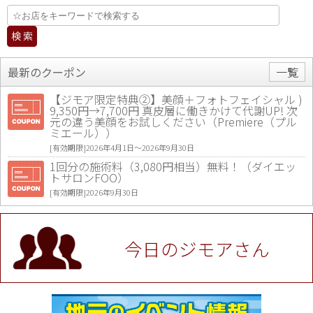
最新のクーポン
一覧
【ジモア限定特典②】美顔＋フォトフェイシャル )
9,350円→7,700円 真皮層に働きかけて代謝UP! 次
元の違う美顔をお試しください（Premiere（プル
ミエール））
[有効期限]2026年4月1日〜2026年9月30日
1回分の施術料（3,080円相当）無料！（ダイエッ
トサロンFOO）
[有効期限]2026年9月30日
値段提示後「ジモア見た」で更に買い取り金額 U
P！※チケットと新品商品は除く（大黒屋 高田馬場
駅前店）
今日のジモアさん
[有効期限]2026年9月30日
★ジモア限定特典★ お会計より全品5％OFF（ナチ
ュラル＆ハンドメイドショップ［マキマキ］）
[有効期限]2026年9月30日まで