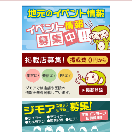
ュラル＆ハンドメイドショップ［マキマキ］）
[有効期限]2026年9月30日まで
【ジモア限定①】初回割引 特価 VIO脱毛11,000円
⇒8,800円（メンズ専門ワックス脱毛サロン Mickle
（ミックル））
[有効期限]2026年9月30日
【ジモア読者特典2】コース 3,500円→3,000円（料
理5品+2時間飲み放題）（創作イタリアン Pia Cu
ore（ピアクオーレ））
[有効期限]2026年9月30日
【ジモア読者特典1】料理全品20％OFF ※18時以
降（創作イタリアン Pia Cuore（ピアクオーレ））
[有効期限]2026年9月30日
【ジモア限定②】初回割引 特価 鼻毛脱毛 半額 2,2
00円⇒1,100円（メンズ専門ワックス脱毛サロン Mi
ckle（ミックル））
[有効期限]2026年9月30日
【ジモア限定特典①】まつ毛カール 3,850円→ 2,7
50円（Premiere（プルミエール））
[有効期限]2026年9月30日
焼き餃子 一皿サービス（餃子酒場たっちゃん 西