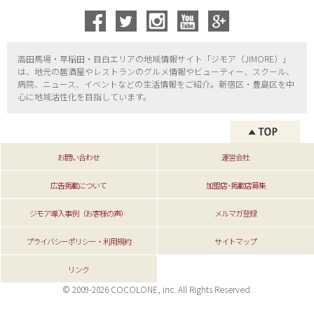
高田馬場・早稲田・目白エリアの地域情報サイト「ジモア（
JIMORE）」
は、地元の居酒屋やレストランのグルメ情報やビューティー、
スクール、
病院、ニュース、イベントなどの生活情報をご紹介。新宿区・
豊島区を中
心に地域活性化を目指しています。
お問い合わせ
運営会社
広告掲載について
加盟店･掲載店募集
ジモア導入事例（お客様の声）
メルマガ登録
プライバシーポリシー・利用規約
サイトマップ
リンク
© 2009-2026 COCOLONE, inc. All Rights Reserved.