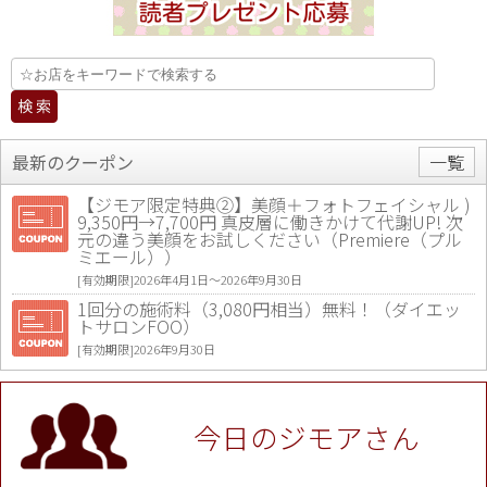
最新のクーポン
一覧
【ジモア限定特典②】美顔＋フォトフェイシャル )
9,350円→7,700円 真皮層に働きかけて代謝UP! 次
元の違う美顔をお試しください（Premiere（プル
ミエール））
[有効期限]2026年4月1日〜2026年9月30日
1回分の施術料（3,080円相当）無料！（ダイエッ
トサロンFOO）
[有効期限]2026年9月30日
値段提示後「ジモア見た」で更に買い取り金額 U
P！※チケットと新品商品は除く（大黒屋 高田馬場
駅前店）
今日のジモアさん
[有効期限]2026年9月30日
★ジモア限定特典★ お会計より全品5％OFF（ナチ