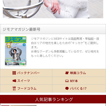
ジモアマガジン最新号
ジモアマガジンとWEBサイトは高田馬場・早稲田・目
白エリアの地元を楽し
むための“キッカケ”をご提供し
ます。
お得なクーポンも多数掲載しているので、
ぜひ地元を
もっと楽しんでください。
人気記事ランキング