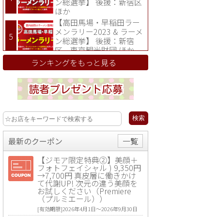
ン総選挙】 後援：新宿区
ほか
【高田馬場・早稲田ラー
メンラリー2023 & ラーメ
ン総選挙】 後援：新宿
区、東京観光財団 ほか
ランキングをもっと見る
最新のクーポン
一覧
【ジモア限定特典②】美顔＋
フォトフェイシャル ) 9,350円
→7,700円 真皮層に働きかけ
て代謝UP! 次元の違う美顔を
お試しください（Premiere
（プルミエール））
[有効期限]2026年4月1日〜2026年9月30日