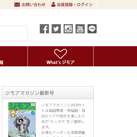
ジモアマガジン最新号
ジモアマガジンとWEBサイ
トは高田馬場・早稲田・目
白エリアの地元を楽し
むた
めの“キッカケ”をご提供し
ます。
お得なクーポンも多数掲載