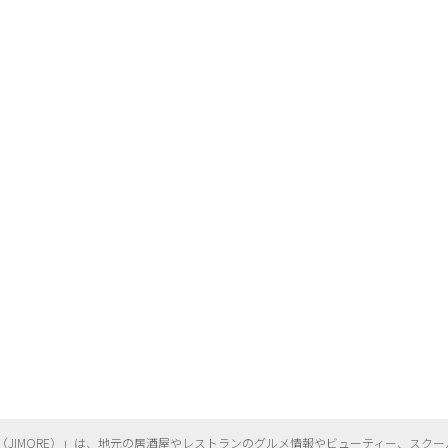
（
JIMORE）」は、地元の居酒屋やレストランのグルメ情報やビューティー、
スクー