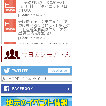
1回分の施術料（3,080円相
当）無料！（ダイエットサロ
ンFOO）
[有効期限]2026年9月30日
値段提示後「ジモア見た」で
更に買い取り金額 UP！※チケ
ットと新品商品は除く（大黒
屋 高田馬場駅前店）
[有効期限]2026年9月30日
★ジモア限定特典★ お会計よ
り全品5％OFF（ナチュラル＆
ハンドメイドショップ［マキ
今日のジモアさん
マキ］）
[有効期限]2026年9月30日まで
【ジモア限定①】初回割引 特
価 VIO脱毛11,000円⇒8,800円
（メンズ専門ワックス脱毛サ
ロン Mickle（ミックル））
@JIMORE1さんのツイート
[有効期限]2026年9月30日
【ジモア読者特典2】コース 3,
500円→3,000円（料理5品+2
時間飲み放題）（創作イタリ
アン Pia Cuore（ピアクオー
レ））