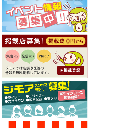
[有効期限]2026年9月30日
【ジモア読者特典1】料理全品
20％OFF ※18時以降（創作イ
タリアン Pia Cuore（ピアクオ
ーレ））
[有効期限]2026年9月30日
【ジモア限定②】初回割引 特
価 鼻毛脱毛 半額 2,200円⇒1,1
00円（メンズ専門ワックス脱
毛サロン Mickle（ミック
ル））
[有効期限]2026年9月30日
【ジモア限定特典①】まつ毛
カール 3,850円→ 2,750円（Pr
emiere（プルミエール））
[有効期限]2026年9月30日
焼き餃子 一皿サービス（餃子
酒場たっちゃん 西早稲田
店）
[有効期限]2026年9月30日