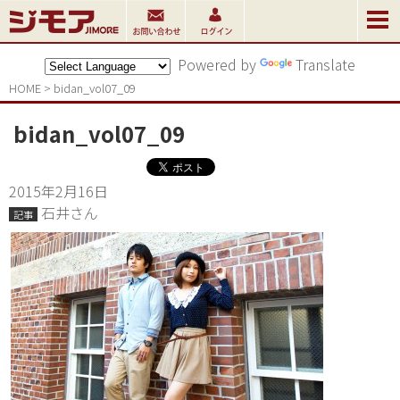
Powered by
Translate
HOME
>
bidan_vol07_09
bidan_vol07_09
2015年2月16日
石井さん
記事