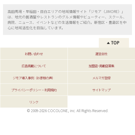
高田馬場・早稲田・目白エリアの地域情報サイト「ジモア（
JIMORE）」
は、地元の居酒屋やレストランのグルメ情報やビューティー、
スクール、
病院、ニュース、イベントなどの生活情報をご紹介。新宿区・
豊島区を中
心に地域活性化を目指しています。
お問い合わせ
運営会社
広告掲載について
加盟店･掲載店募集
ジモア導入事例（お客様の声）
メルマガ登録
プライバシーポリシー・利用規約
サイトマップ
リンク
© 2009-2026 COCOLONE, inc. All Rights Reserved.