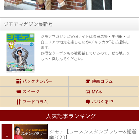
ジモアマガジン最新号
ジモアマガジンとWEBサイトは高田馬場・早稲田・目
白エリアの地元を楽し
むための“キッカケ”をご提供し
ます。
お得なクーポンも多数掲載しているので、
ぜひ地元を
もっと楽しんでください。
人気記事ランキング
ジモア【ラーメンスタンプラリー&総選
挙2020】