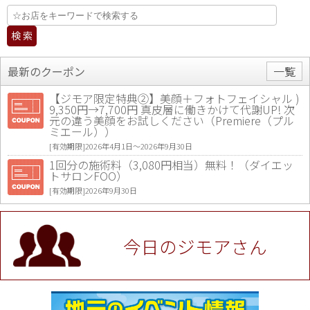
最新のクーポン
一覧
【ジモア限定特典②】美顔＋フォトフェイシャル )
9,350円→7,700円 真皮層に働きかけて代謝UP! 次
元の違う美顔をお試しください（Premiere（プル
ミエール））
[有効期限]2026年4月1日〜2026年9月30日
1回分の施術料（3,080円相当）無料！（ダイエッ
トサロンFOO）
[有効期限]2026年9月30日
値段提示後「ジモア見た」で更に買い取り金額 U
P！※チケットと新品商品は除く（大黒屋 高田馬場
駅前店）
今日のジモアさん
[有効期限]2026年9月30日
★ジモア限定特典★ お会計より全品5％OFF（ナチ
ュラル＆ハンドメイドショップ［マキマキ］）
[有効期限]2026年9月30日まで