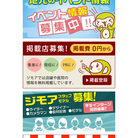
【ジモア限定①】初回割引 特価 VIO脱毛11,000円
⇒8,800円（メンズ専門ワックス脱毛サロン Mickle
（ミックル））
[有効期限]2026年9月30日
【ジモア読者特典2】コース 3,500円→3,000円（料
理5品+2時間飲み放題）（創作イタリアン Pia Cu
ore（ピアクオーレ））
[有効期限]2026年9月30日
【ジモア読者特典1】料理全品20％OFF ※18時以
降（創作イタリアン Pia Cuore（ピアクオーレ））
[有効期限]2026年9月30日
【ジモア限定②】初回割引 特価 鼻毛脱毛 半額 2,2
00円⇒1,100円（メンズ専門ワックス脱毛サロン Mi
ckle（ミックル））
[有効期限]2026年9月30日
【ジモア限定特典①】まつ毛カール 3,850円→ 2,7
50円（Premiere（プルミエール））
[有効期限]2026年9月30日
焼き餃子 一皿サービス（餃子酒場たっちゃん 西
早稲田店）
[有効期限]2026年9月30日