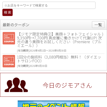
最新のクーポン
一覧
【ジモア限定特典②】美顔＋フォトフェイシャル )
9,350円→7,700円 真皮層に働きかけて代謝UP! 次
元の違う美顔をお試しください（Premiere（プル
ミエール））
[有効期限]2026年4月1日〜2026年9月30日
1回分の施術料（3,080円相当）無料！（ダイエッ
トサロンFOO）
[有効期限]2026年9月30日
値段提示後「ジモア見た」で更に買い取り金額 U
P！※チケットと新品商品は除く（大黒屋 高田馬場
駅前店）
今日のジモアさん
[有効期限]2026年9月30日
★ジモア限定特典★ お会計より全品5％OFF（ナチ
ュラル＆ハンドメイドショップ［マキマキ］）
[有効期限]2026年9月30日まで