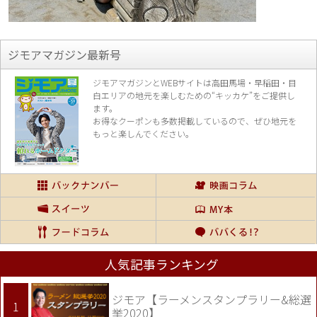
ジモアマガジン最新号
ジモアマガジンとWEBサイトは高田馬場・早稲田・目
白エリアの地元を楽し
むための“キッカケ”をご提供し
ます。
お得なクーポンも多数掲載しているので、
ぜひ地元を
もっと楽しんでください。
人気記事ランキング
ジモア【ラーメンスタンプラリー&総選
挙2020】