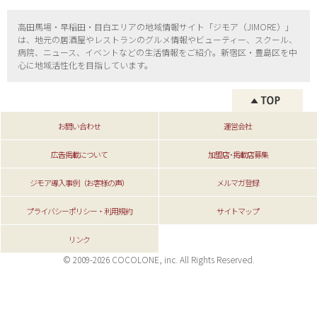
高田馬場・早稲田・目白エリアの地域情報サイト「ジモア（
JIMORE）」
は、地元の居酒屋やレストランのグルメ情報やビューティー、
スクール、
病院、ニュース、イベントなどの生活情報をご紹介。新宿区・
豊島区を中
心に地域活性化を目指しています。
お問い合わせ
運営会社
広告掲載について
加盟店･掲載店募集
ジモア導入事例（お客様の声）
メルマガ登録
プライバシーポリシー・利用規約
サイトマップ
リンク
© 2009-2026 COCOLONE, inc. All Rights Reserved.