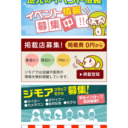
【ジモア限定①】初回割引 特価 VIO脱毛11,000円
⇒8,800円（メンズ専門ワックス脱毛サロン Mickle
（ミックル））
[有効期限]2026年9月30日
【ジモア読者特典2】コース 3,500円→3,000円（料
理5品+2時間飲み放題）（創作イタリアン Pia Cu
ore（ピアクオーレ））
[有効期限]2026年9月30日
【ジモア読者特典1】料理全品20％OFF ※18時以
降（創作イタリアン Pia Cuore（ピアクオーレ））
[有効期限]2026年9月30日
【ジモア限定②】初回割引 特価 鼻毛脱毛 半額 2,2
00円⇒1,100円（メンズ専門ワックス脱毛サロン Mi
ckle（ミックル））
[有効期限]2026年9月30日
【ジモア限定特典①】まつ毛カール 3,850円→ 2,7
50円（Premiere（プルミエール））
[有効期限]2026年9月30日
焼き餃子 一皿サービス（餃子酒場たっちゃん 西
早稲田店）
[有効期限]2026年9月30日