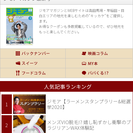
ジモアマガジンとWEBサイトは高田馬場・早稲田・目
白エリアの地元を楽し
むための“キッカケ”をご提供し
ます。
お得なクーポンも多数掲載しているので、
ぜひ地元を
もっと楽しんでください。
人気記事ランキング
ジモア【ラーメンスタンプラリー&総選
挙2020】
メンズVIO脱毛!? 嬉し恥ずかし衝撃のブ
ラジリアンWAX体験記