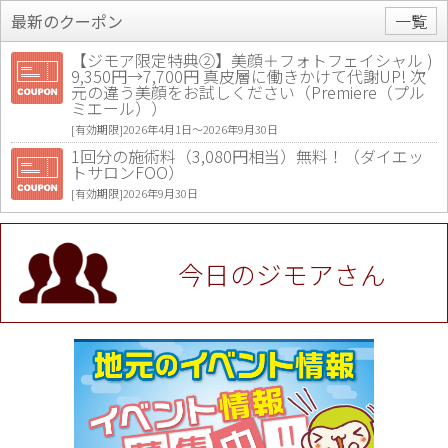
最新のクーポン
一覧
【ジモア限定特典②】美顔＋フォトフェイシャル )
9,350円→7,700円 真皮層に働きかけて代謝UP! 次
元の違う美顔をお試しください（Premiere（プル
ミエール））
[有効期限]2026年4月1日〜2026年9月30日
1回分の施術料（3,080円相当）無料！（ダイエッ
トサロンFOO）
[有効期限]2026年9月30日
値段提示後「ジモア見た」で更に買い取り金額 U
P！※チケットと新品商品は除く（大黒屋 高田馬場
駅前店）
今日のジモアさん
[有効期限]2026年9月30日
★ジモア限定特典★ お会計より全品5％OFF（ナチ
ュラル＆ハンドメイドショップ［マキマキ］）
[有効期限]2026年9月30日まで
【ジモア限定①】初回割引 特価 VIO脱毛11,000円
⇒8,800円（メンズ専門ワックス脱毛サロン Mickle
（ミックル））
[有効期限]2026年9月30日