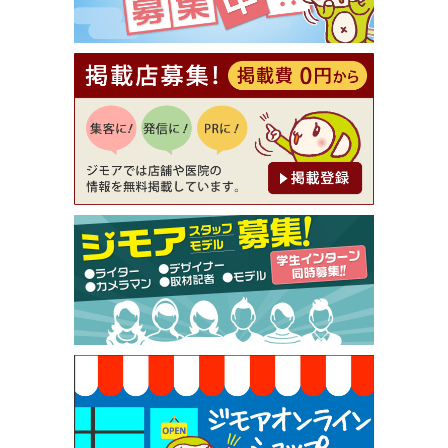
【ジモア読者特典2】コース 3,500円→3,000円（料
理5品+2時間飲み放題）（創作イタリアン Pia Cu
ore（ピアクオーレ））
[有効期限]2026年9月30日
【ジモア読者特典1】料理全品20％OFF ※18時以
降（創作イタリアン Pia Cuore（ピアクオーレ））
[有効期限]2026年9月30日
【ジモア限定②】初回割引 特価 鼻毛脱毛 半額 2,2
00円⇒1,100円（メンズ専門ワックス脱毛サロン Mi
ckle（ミックル））
[有効期限]2026年9月30日
【ジモア限定特典①】まつ毛カール 3,850円→ 2,7
50円（Premiere（プルミエール））
[有効期限]2026年9月30日
焼き餃子 一皿サービス（餃子酒場たっちゃん 西
早稲田店）
[有効期限]2026年9月30日