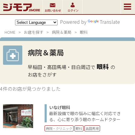
Powered by
Translate
HOME
>
お店を探す
>
病院＆薬局
>
眼科
病院＆薬局
眼科
早稲田・高田馬場・目白周辺で
の
お店をさがす
4件のお店が見つかりました
いなげ眼科
最新設備で眼の悩みに幅広く対応でき
る、心に寄り添う眼のホームドクター
病院・クリニック
眼科
高田馬場