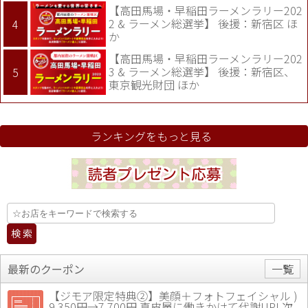
【高田馬場・早稲田ラーメンラリー202
2 & ラーメン総選挙】 後援：新宿区 ほ
か
【高田馬場・早稲田ラーメンラリー202
3 & ラーメン総選挙】 後援：新宿区、
東京観光財団 ほか
ランキングをもっと見る
最新のクーポン
一覧
【ジモア限定特典②】美顔＋フォトフェイシャル )
9,350円→7,700円 真皮層に働きかけて代謝UP! 次