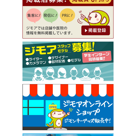
【ジモア読者特典1】料理全品20％OFF ※18時以
降（創作イタリアン Pia Cuore（ピアクオーレ））
[有効期限]2026年9月30日
【ジモア限定②】初回割引 特価 鼻毛脱毛 半額 2,2
00円⇒1,100円（メンズ専門ワックス脱毛サロン Mi
ckle（ミックル））
[有効期限]2026年9月30日
【ジモア限定特典①】まつ毛カール 3,850円→ 2,7
50円（Premiere（プルミエール））
[有効期限]2026年9月30日
焼き餃子 一皿サービス（餃子酒場たっちゃん 西
早稲田店）
[有効期限]2026年9月30日