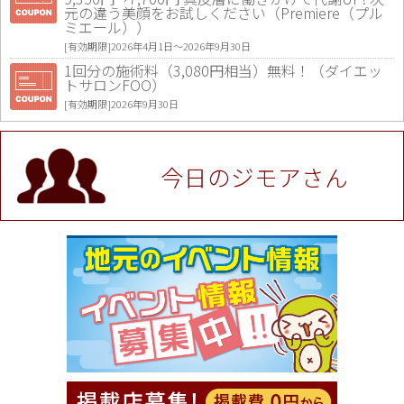
元の違う美顔をお試しください（Premiere（プル
ミエール））
[有効期限]2026年4月1日〜2026年9月30日
1回分の施術料（3,080円相当）無料！（ダイエッ
トサロンFOO）
[有効期限]2026年9月30日
値段提示後「ジモア見た」で更に買い取り金額 U
P！※チケットと新品商品は除く（大黒屋 高田馬場
駅前店）
今日のジモアさん
[有効期限]2026年9月30日
★ジモア限定特典★ お会計より全品5％OFF（ナチ
ュラル＆ハンドメイドショップ［マキマキ］）
[有効期限]2026年9月30日まで
【ジモア限定①】初回割引 特価 VIO脱毛11,000円
⇒8,800円（メンズ専門ワックス脱毛サロン Mickle
（ミックル））
[有効期限]2026年9月30日
【ジモア読者特典2】コース 3,500円→3,000円（料
理5品+2時間飲み放題）（創作イタリアン Pia Cu
ore（ピアクオーレ））
[有効期限]2026年9月30日