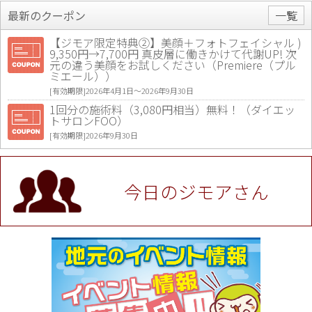
最新のクーポン
一覧
【ジモア限定特典②】美顔＋フォトフェイシャル )
9,350円→7,700円 真皮層に働きかけて代謝UP! 次
元の違う美顔をお試しください（Premiere（プル
ミエール））
[有効期限]2026年4月1日〜2026年9月30日
1回分の施術料（3,080円相当）無料！（ダイエッ
トサロンFOO）
[有効期限]2026年9月30日
値段提示後「ジモア見た」で更に買い取り金額 U
P！※チケットと新品商品は除く（大黒屋 高田馬場
駅前店）
今日のジモアさん
[有効期限]2026年9月30日
★ジモア限定特典★ お会計より全品5％OFF（ナチ
ュラル＆ハンドメイドショップ［マキマキ］）
[有効期限]2026年9月30日まで
【ジモア限定①】初回割引 特価 VIO脱毛11,000円
⇒8,800円（メンズ専門ワックス脱毛サロン Mickle
（ミックル））
[有効期限]2026年9月30日