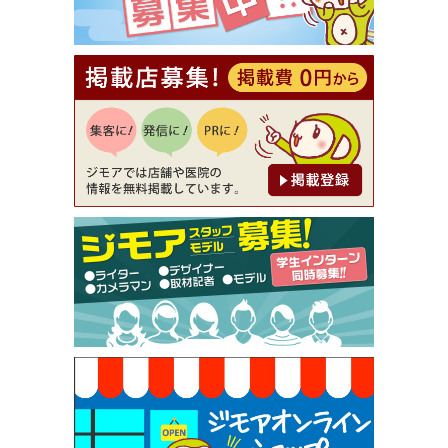
【ジモア読者特典2】コース 3,500円→3,000円（料
理5品+2時間飲み放題）（創作イタリアン Pia Cu
ore（ピアクオーレ））
[有効期限]2026年9月30日
【ジモア読者特典1】料理全品20％OFF ※18時以
降（創作イタリアン Pia Cuore（ピアクオーレ））
[有効期限]2026年9月30日
【ジモア限定②】初回割引 特価 鼻毛脱毛 半額 2,2
00円⇒1,100円（メンズ専門ワックス脱毛サロン Mi
ckle（ミックル））
[有効期限]2026年9月30日
【ジモア限定特典①】まつ毛カール 3,850円→ 2,7
50円（Premiere（プルミエール））
[有効期限]2026年9月30日
焼き餃子 一皿サービス（餃子酒場たっちゃん 西
早稲田店）
[有効期限]2026年9月30日