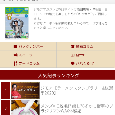
ジモアマガジンとWEBサイトは高田馬場・早稲田・目
白エリアの地元を楽し
むための“キッカケ”をご提供し
ます。
お得なクーポンも多数掲載しているので、
ぜひ地元を
もっと楽しんでください。
人気記事ランキング
ジモア【ラーメンスタンプラリー&総選
挙2020】
メンズVIO脱毛!? 嬉し恥ずかし衝撃のブ
ラジリアンWAX体験記