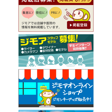
【ジモア読者特典1】料理全品20％OFF ※18時以
降（創作イタリアン Pia Cuore（ピアクオーレ））
[有効期限]2026年9月30日
【ジモア限定②】初回割引 特価 鼻毛脱毛 半額 2,2
00円⇒1,100円（メンズ専門ワックス脱毛サロン Mi
ckle（ミックル））
[有効期限]2026年9月30日
【ジモア限定特典①】まつ毛カール 3,850円→ 2,7
50円（Premiere（プルミエール））
[有効期限]2026年9月30日
焼き餃子 一皿サービス（餃子酒場たっちゃん 西
早稲田店）
[有効期限]2026年9月30日