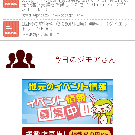
元の違う美顔をお試しください（Premiere（プル
ミエール））
[有効期限]2026年4月1日〜2026年9月30日
1回分の施術料（3,080円相当）無料！（ダイエッ
トサロンFOO）
[有効期限]2026年9月30日
値段提示後「ジモア見た」で更に買い取り金額 U
P！※チケットと新品商品は除く（大黒屋 高田馬場
駅前店）
今日のジモアさん
[有効期限]2026年9月30日
★ジモア限定特典★ お会計より全品5％OFF（ナチ
ュラル＆ハンドメイドショップ［マキマキ］）
[有効期限]2026年9月30日まで
【ジモア限定①】初回割引 特価 VIO脱毛11,000円
⇒8,800円（メンズ専門ワックス脱毛サロン Mickle
（ミックル））
[有効期限]2026年9月30日
【ジモア読者特典2】コース 3,500円→3,000円（料
理5品+2時間飲み放題）（創作イタリアン Pia Cu
ore（ピアクオーレ））
[有効期限]2026年9月30日