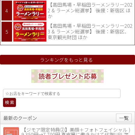
【高田馬場・早稲田ラーメンラリー202
2 & ラーメン総選挙】 後援：新宿区 ほ
か
【高田馬場・早稲田ラーメンラリー202
3 & ラーメン総選挙】 後援：新宿区、
東京観光財団 ほか
ランキングをもっと見る
最新のクーポン
一覧
【ジモア限定特典②】美顔＋フォトフェイシャル )
9,350円→7,700円 真皮層に働きかけて代謝UP! 次