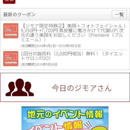
最新のクーポン
一覧
【ジモア限定特典②】美顔＋フォトフェイシャル )
9,350円→7,700円 真皮層に働きかけて代謝UP! 次
元の違う美顔をお試しください（Premiere（プル
ミエール））
[有効期限]2026年4月1日〜2026年9月30日
1回分の施術料（3,080円相当）無料！（ダイエッ
トサロンFOO）
[有効期限]2026年9月30日
値段提示後「ジモア見た」で更に買い取り金額 U
P！※チケットと新品商品は除く（大黒屋 高田馬場
駅前店）
今日のジモアさん
[有効期限]2026年9月30日
★ジモア限定特典★ お会計より全品5％OFF（ナチ
ュラル＆ハンドメイドショップ［マキマキ］）
[有効期限]2026年9月30日まで
【ジモア限定①】初回割引 特価 VIO脱毛11,000円
⇒8,800円（メンズ専門ワックス脱毛サロン Mickle
（ミックル））