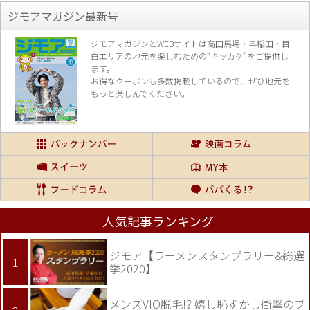
ジモアマガジン最新号
ジモアマガジンとWEBサイトは高田馬場・早稲田・目
白エリアの地元を楽し
むための“キッカケ”をご提供し
ます。
お得なクーポンも多数掲載しているので、
ぜひ地元を
もっと楽しんでください。
人気記事ランキング
ジモア【ラーメンスタンプラリー&総選
挙2020】
メンズVIO脱毛!? 嬉し恥ずかし衝撃のブ