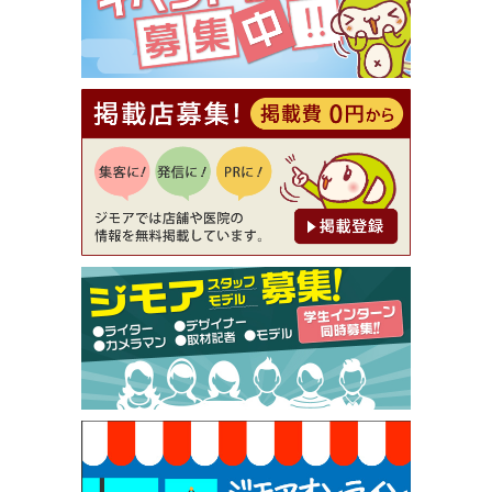
[有効期限]2026年9月30日
【ジモア読者特典2】コース 3,500円→3,000円（料
理5品+2時間飲み放題）（創作イタリアン Pia Cu
ore（ピアクオーレ））
[有効期限]2026年9月30日
【ジモア読者特典1】料理全品20％OFF ※18時以
降（創作イタリアン Pia Cuore（ピアクオーレ））
[有効期限]2026年9月30日
【ジモア限定②】初回割引 特価 鼻毛脱毛 半額 2,2
00円⇒1,100円（メンズ専門ワックス脱毛サロン Mi
ckle（ミックル））
[有効期限]2026年9月30日
【ジモア限定特典①】まつ毛カール 3,850円→ 2,7
50円（Premiere（プルミエール））
[有効期限]2026年9月30日
焼き餃子 一皿サービス（餃子酒場たっちゃん 西
早稲田店）
[有効期限]2026年9月30日