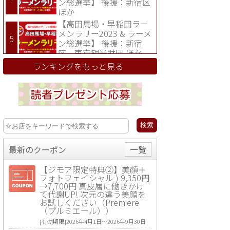
ン総選挙】 後援：新宿区
ほか
【高田馬場・早稲田ラー
メンラリー2023 & ラーメ
ン総選挙】 後援：新宿
区、東京観光財団 ほか
ランキングをもっと見る
最新のクーポン
一覧
【ジモア限定特典②】美顔＋
フォトフェイシャル ) 9,350円
→7,700円 真皮層に働きかけ
て代謝UP! 次元の違う美顔を
お試しください（Premiere
（プルミエール））
[有効期限]2026年4月1日〜2026年9月30日