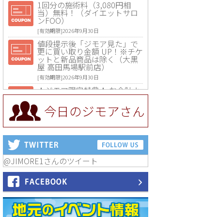
1回分の施術料（3,080円相
当）無料！（ダイエットサロ
ンFOO）
[有効期限]2026年9月30日
値段提示後「ジモア見た」で
更に買い取り金額 UP！※チケ
ットと新品商品は除く（大黒
屋 高田馬場駅前店）
[有効期限]2026年9月30日
★ジモア限定特典★ お会計よ
り全品5％OFF（ナチュラル＆
ハンドメイドショップ［マキ
今日のジモアさん
マキ］）
[有効期限]2026年9月30日まで
【ジモア限定①】初回割引 特
価 VIO脱毛11,000円⇒8,800円
（メンズ専門ワックス脱毛サ
ロン Mickle（ミックル））
@JIMORE1さんのツイート
[有効期限]2026年9月30日
【ジモア読者特典2】コース 3,
500円→3,000円（料理5品+2
時間飲み放題）（創作イタリ
アン Pia Cuore（ピアクオー
レ））