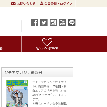
ジモアマガジン最新号
ジモアマガジンとWEBサイ
トは高田馬場・早稲田・目
白エリアの地元を楽し
むた
めの“キッカケ”をご提供し
ます。
お得なクーポンも多数掲載