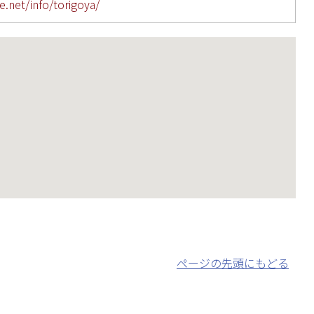
e.net/info/torigoya/
ページの先頭にもどる