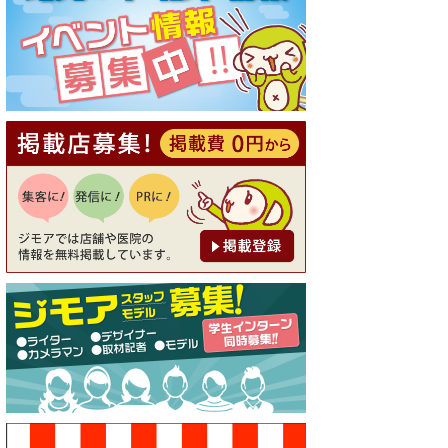
[有効期限]2026年9月30日
【ジモア読者特典1】料理全品
20％OFF ※18時以降（創作イ
タリアン Pia Cuore（ピアクオ
ーレ））
[有効期限]2026年9月30日
【ジモア限定②】初回割引 特
価 鼻毛脱毛 半額 2,200円⇒1,1
00円（メンズ専門ワックス脱
毛サロン Mickle（ミック
ル））
[有効期限]2026年9月30日
【ジモア限定特典①】まつ毛
カール 3,850円→ 2,750円（Pr
emiere（プルミエール））
[有効期限]2026年9月30日
焼き餃子 一皿サービス（餃子
酒場たっちゃん 西早稲田
店）
[有効期限]2026年9月30日