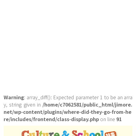
Warning
: array_diff(): Expected parameter 1 to be an arra
y, string given in
/home/c7062581/public_html/jimore.
net/wp-content/plugins/where-did-they-go-from-he
re/includes/frontend/class-display.php
on line
91