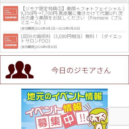
【ジモア限定特典②】美顔＋フォトフェイシャル )
9,350円→7,700円 真皮層に働きかけて代謝UP! 次
元の違う美顔をお試しください（Premiere（プル
ミエール））
[有効期限]2026年4月1日〜2026年9月30日
1回分の施術料（3,080円相当）無料！（ダイエッ
トサロンFOO）
[有効期限]2026年9月30日
値段提示後「ジモア見た」で更に買い取り金額 U
P！※チケットと新品商品は除く（大黒屋 高田馬場
駅前店）
今日のジモアさん
[有効期限]2026年9月30日
★ジモア限定特典★ お会計より全品5％OFF（ナチ
ュラル＆ハンドメイドショップ［マキマキ］）
[有効期限]2026年9月30日まで
【ジモア限定①】初回割引 特価 VIO脱毛11,000円
⇒8,800円（メンズ専門ワックス脱毛サロン Mickle
（ミックル））
[有効期限]2026年9月30日
【ジモア読者特典2】コース 3,500円→3,000円（料
理5品+2時間飲み放題）（創作イタリアン Pia Cu