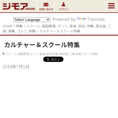
Powered by
Translate
HOME
>
特集
>
スクール
,
高田馬場
,
ダンス
,
音楽
,
目白
,
特集
,
英会話
,
二
胡
,
演奏
,
ゴルフ
,
体験
>
カルチャー＆スクール特集
カルチャー＆スクール特集
スクール,高田馬場,ダンス,音楽,目白,特集,英会話,二胡,演奏,ゴルフ,体験,
2016年7月1日