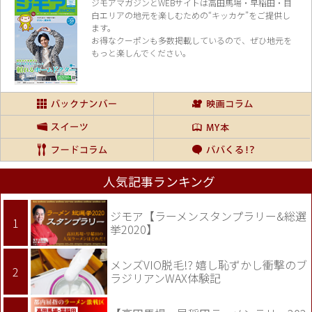
ジモアマガジンとWEBサイトは高田馬場・早稲田・目
白エリアの地元を楽し
むための“キッカケ”をご提供し
ます。
お得なクーポンも多数掲載しているので、
ぜひ地元を
もっと楽しんでください。
人気記事ランキング
ジモア【ラーメンスタンプラリー&総選
挙2020】
メンズVIO脱毛!? 嬉し恥ずかし衝撃のブ
ラジリアンWAX体験記