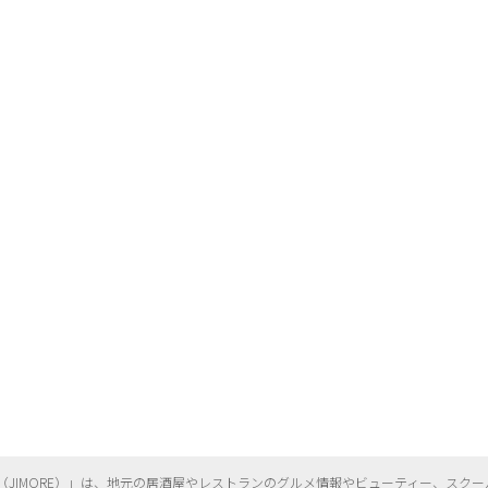
（
JIMORE）」は、地元の居酒屋やレストランのグルメ情報やビューティー、
スクー