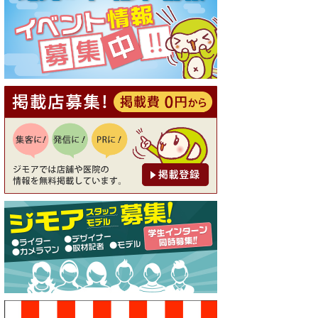
[有効期限]2026年9月30日
【ジモア読者特典1】料理全品
20％OFF ※18時以降（創作イ
タリアン Pia Cuore（ピアクオ
ーレ））
[有効期限]2026年9月30日
【ジモア限定②】初回割引 特
価 鼻毛脱毛 半額 2,200円⇒1,1
00円（メンズ専門ワックス脱
毛サロン Mickle（ミック
ル））
[有効期限]2026年9月30日
【ジモア限定特典①】まつ毛
カール 3,850円→ 2,750円（Pr
emiere（プルミエール））
[有効期限]2026年9月30日
焼き餃子 一皿サービス（餃子
酒場たっちゃん 西早稲田
店）
[有効期限]2026年9月30日