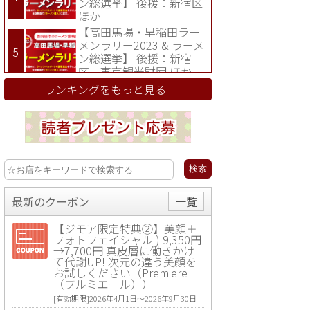
ン総選挙】 後援：新宿区
ほか
【高田馬場・早稲田ラー
メンラリー2023 & ラーメ
ン総選挙】 後援：新宿
区、東京観光財団 ほか
ランキングをもっと見る
最新のクーポン
一覧
【ジモア限定特典②】美顔＋
フォトフェイシャル ) 9,350円
→7,700円 真皮層に働きかけ
て代謝UP! 次元の違う美顔を
お試しください（Premiere
（プルミエール））
[有効期限]2026年4月1日〜2026年9月30日