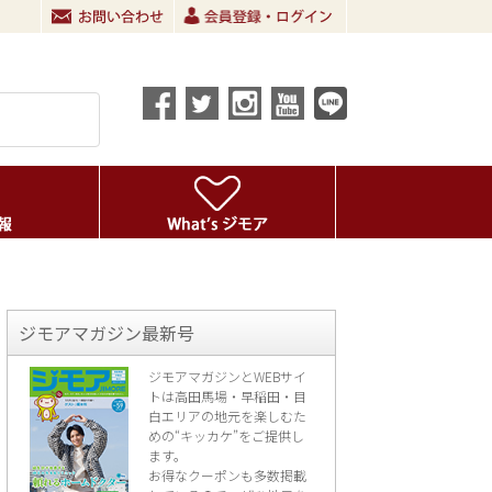
ジモアマガジン最新号
ジモアマガジンとWEBサイ
トは高田馬場・早稲田・目
白エリアの地元を楽し
むた
めの“キッカケ”をご提供し
ます。
お得なクーポンも多数掲載