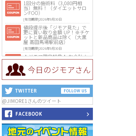
1回分の施術料（3,080円相
当）無料！（ダイエットサロ
ンFOO）
[有効期限]2026年9月30日
値段提示後「ジモア見た」で
更に買い取り金額 UP！※チケ
ットと新品商品は除く（大黒
屋 高田馬場駅前店）
[有効期限]2026年9月30日
★ジモア限定特典★ お会計よ
り全品5％OFF（ナチュラル＆
ハンドメイドショップ［マキ
今日のジモアさん
マキ］）
[有効期限]2026年9月30日まで
【ジモア限定①】初回割引 特
価 VIO脱毛11,000円⇒8,800円
（メンズ専門ワックス脱毛サ
ロン Mickle（ミックル））
@JIMORE1さんのツイート
[有効期限]2026年9月30日
【ジモア読者特典2】コース 3,
500円→3,000円（料理5品+2
時間飲み放題）（創作イタリ
アン Pia Cuore（ピアクオー
レ））