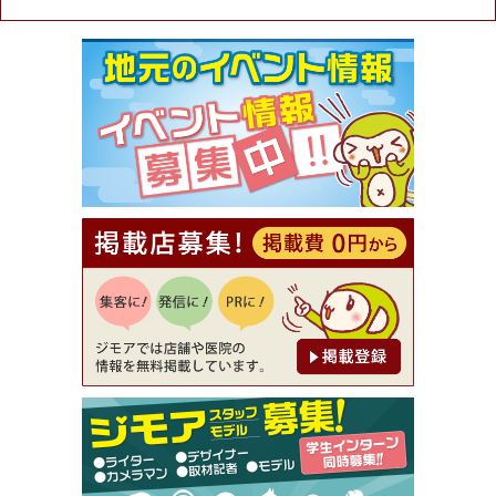
★ジモア限定特典★ お会計より全品5％OFF（ナチ
ュラル＆ハンドメイドショップ［マキマキ］）
[有効期限]2026年9月30日まで
【ジモア限定①】初回割引 特価 VIO脱毛11,000円
⇒8,800円（メンズ専門ワックス脱毛サロン Mickle
（ミックル））
[有効期限]2026年9月30日
【ジモア読者特典2】コース 3,500円→3,000円（料
理5品+2時間飲み放題）（創作イタリアン Pia Cu
ore（ピアクオーレ））
[有効期限]2026年9月30日
【ジモア読者特典1】料理全品20％OFF ※18時以
降（創作イタリアン Pia Cuore（ピアクオーレ））
[有効期限]2026年9月30日
【ジモア限定②】初回割引 特価 鼻毛脱毛 半額 2,2
00円⇒1,100円（メンズ専門ワックス脱毛サロン Mi
ckle（ミックル））
[有効期限]2026年9月30日
【ジモア限定特典①】まつ毛カール 3,850円→ 2,7
50円（Premiere（プルミエール））
[有効期限]2026年9月30日