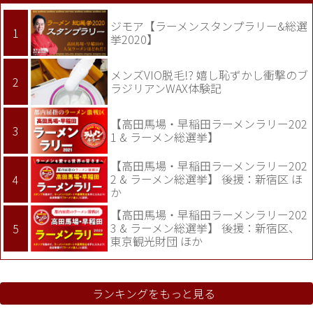
ジモア【ラーメンスタンプラリー&総選
挙2020】
メンズVIO脱毛!? 嬉し恥ずかし衝撃のブ
ラジリアンWAX体験記
【高田馬場・早稲田ラーメンラリー202
1 & ラーメン総選挙】
【高田馬場・早稲田ラーメンラリー202
2 & ラーメン総選挙】 後援：新宿区 ほ
か
【高田馬場・早稲田ラーメンラリー202
3 & ラーメン総選挙】 後援：新宿区、
東京観光財団 ほか
ランキングをもっと見る