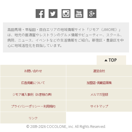
高田馬場・早稲田・目白エリアの地域情報サイト「ジモア（
JIMORE）」
は、地元の居酒屋やレストランのグルメ情報やビューティー、
スクール、
病院、ニュース、イベントなどの生活情報をご紹介。新宿区・
豊島区を中
心に地域活性化を目指しています。
お問い合わせ
運営会社
広告掲載について
加盟店･掲載店募集
ジモア導入事例（お客様の声）
メルマガ登録
プライバシーポリシー・利用規約
サイトマップ
リンク
© 2009-2026 COCOLONE, inc. All Rights Reserved.