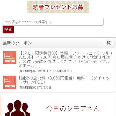
最新のクーポン
一覧
【ジモア限定特典②】美顔＋フォトフェイシャル )
9,350円→7,700円 真皮層に働きかけて代謝UP! 次
元の違う美顔をお試しください（Premiere（プル
ミエール））
[有効期限]2026年4月1日〜2026年9月30日
1回分の施術料（3,080円相当）無料！（ダイエッ
トサロンFOO）
[有効期限]2026年9月30日
値段提示後「ジモア見た」で更に買い取り金額 U
P！※チケットと新品商品は除く（大黒屋 高田馬場
駅前店）
今日のジモアさん
[有効期限]2026年9月30日