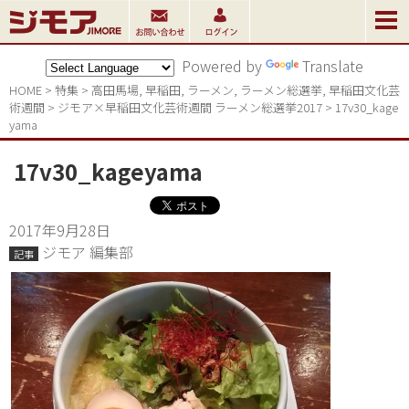
Powered by
Translate
HOME
>
特集
>
高田馬場
,
早稲田
,
ラーメン
,
ラーメン総選挙
,
早稲田文化芸
術週間
>
ジモア×早稲田文化芸術週間 ラーメン総選挙2017
>
17v30_kage
yama
17v30_kageyama
2017年9月28日
ジモア 編集部
記事