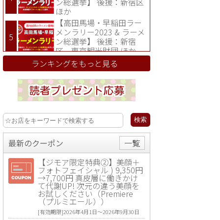
ン総選挙】 後援：新宿区
ほか
【高田馬場・早稲田ラー
メンラリー2023 & ラーメ
ン総選挙】 後援：新宿
区、東京観光財団 ほか
ランキングをもっと見る
最新のクーポン
一覧
【ジモア限定特典②】美顔＋
フォトフェイシャル ) 9,350円
→7,700円 真皮層に働きかけ
て代謝UP! 次元の違う美顔を
お試しください（Premiere
（プルミエール））
[有効期限]2026年4月1日〜2026年9月30日