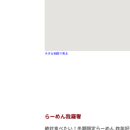
大きな地図で見る
らーめん我羅奢
絶対食べたい！冬期限定らーめん 昨年