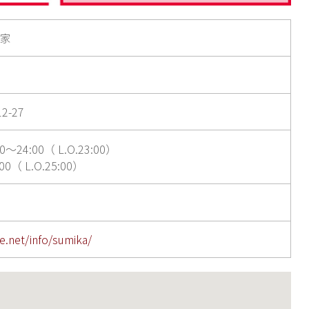
角家
2-27
24:00（ L.O.23:00）
0（ L.O.25:00）
e.net/info/sumika/