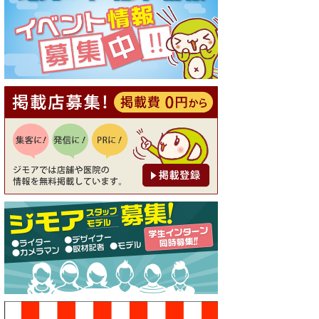
[有効期限]2026年9月30日
【ジモア読者特典1】料理全品
20％OFF ※18時以降（創作イ
タリアン Pia Cuore（ピアクオ
ーレ））
[有効期限]2026年9月30日
【ジモア限定②】初回割引 特
価 鼻毛脱毛 半額 2,200円⇒1,1
00円（メンズ専門ワックス脱
毛サロン Mickle（ミック
ル））
[有効期限]2026年9月30日
【ジモア限定特典①】まつ毛
カール 3,850円→ 2,750円（Pr
emiere（プルミエール））
[有効期限]2026年9月30日
焼き餃子 一皿サービス（餃子
酒場たっちゃん 西早稲田
店）
[有効期限]2026年9月30日