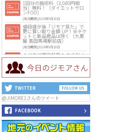
1回分の施術料（3,080円相
当）無料！（ダイエットサロ
ンFOO）
[有効期限]2026年9月30日
値段提示後「ジモア見た」で
更に買い取り金額 UP！※チケ
ットと新品商品は除く（大黒
屋 高田馬場駅前店）
[有効期限]2026年9月30日
★ジモア限定特典★ お会計よ
り全品5％OFF（ナチュラル＆
ハンドメイドショップ［マキ
今日のジモアさん
マキ］）
[有効期限]2026年9月30日まで
【ジモア限定①】初回割引 特
価 VIO脱毛11,000円⇒8,800円
（メンズ専門ワックス脱毛サ
ロン Mickle（ミックル））
@JIMORE1さんのツイート
[有効期限]2026年9月30日
【ジモア読者特典2】コース 3,
500円→3,000円（料理5品+2
時間飲み放題）（創作イタリ
アン Pia Cuore（ピアクオー
レ））