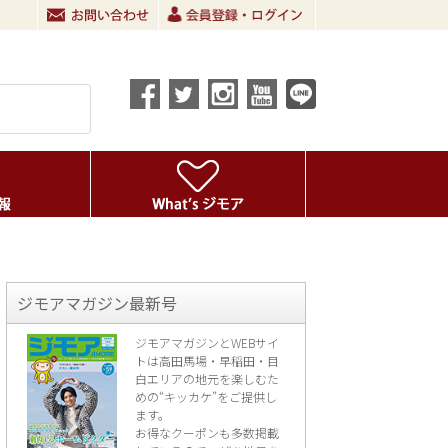
」
ジモアマガジン最新号
ジモアマガジンとWEBサイ
トは高田馬場・早稲田・目
白エリアの地元を楽し
むた
めの“キッカケ”をご提供し
ます。
お得なクーポンも多数掲載