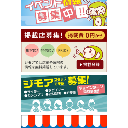
（ミックル））
[有効期限]2026年9月30日
【ジモア読者特典2】コース 3,500円→3,000円（料
理5品+2時間飲み放題）（創作イタリアン Pia Cu
ore（ピアクオーレ））
[有効期限]2026年9月30日
【ジモア読者特典1】料理全品20％OFF ※18時以
降（創作イタリアン Pia Cuore（ピアクオーレ））
[有効期限]2026年9月30日
【ジモア限定②】初回割引 特価 鼻毛脱毛 半額 2,2
00円⇒1,100円（メンズ専門ワックス脱毛サロン Mi
ckle（ミックル））
[有効期限]2026年9月30日
【ジモア限定特典①】まつ毛カール 3,850円→ 2,7
50円（Premiere（プルミエール））
[有効期限]2026年9月30日
焼き餃子 一皿サービス（餃子酒場たっちゃん 西
早稲田店）
[有効期限]2026年9月30日