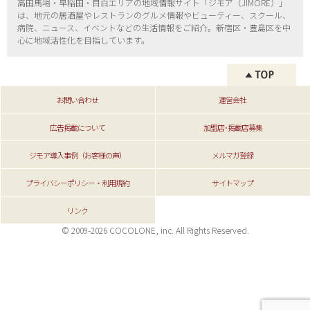
高田馬場・早稲田・目白エリアの地域情報サイト「ジモア（
JIMORE）」
は、地元の居酒屋やレストランのグルメ情報やビューティー、
スクール、
病院、ニュース、イベントなどの生活情報をご紹介。新宿区・
豊島区を中
心に地域活性化を目指しています。
お問い合わせ
運営会社
広告掲載について
加盟店･掲載店募集
ジモア導入事例（お客様の声）
メルマガ登録
プライバシーポリシー・利用規約
サイトマップ
リンク
© 2009-2026 COCOLONE, inc. All Rights Reserved.