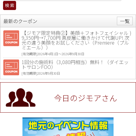
最新のクーポン
一覧
【ジモア限定特典②】美顔＋フォトフェイシャル )
9,350円→7,700円 真皮層に働きかけて代謝UP! 次
元の違う美顔をお試しください（Premiere（プル
ミエール））
[有効期限]2026年4月1日〜2026年9月30日
1回分の施術料（3,080円相当）無料！（ダイエッ
トサロンFOO）
[有効期限]2026年9月30日
値段提示後「ジモア見た」で更に買い取り金額 U
P！※チケットと新品商品は除く（大黒屋 高田馬場
駅前店）
今日のジモアさん
[有効期限]2026年9月30日
★ジモア限定特典★ お会計より全品5％OFF（ナチ
ュラル＆ハンドメイドショップ［マキマキ］）
[有効期限]2026年9月30日まで
【ジモア限定①】初回割引 特価 VIO脱毛11,000円
⇒8,800円（メンズ専門ワックス脱毛サロン Mickle