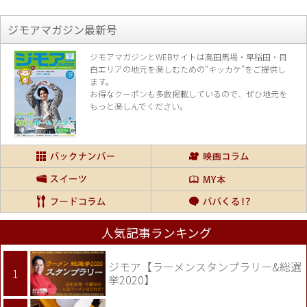
ジモアマガジン最新号
ジモアマガジンとWEBサイトは高田馬場・早稲田・目
白エリアの地元を楽し
むための“キッカケ”をご提供し
ます。
お得なクーポンも多数掲載しているので、
ぜひ地元を
もっと楽しんでください。
人気記事ランキング
ジモア【ラーメンスタンプラリー&総選
挙2020】