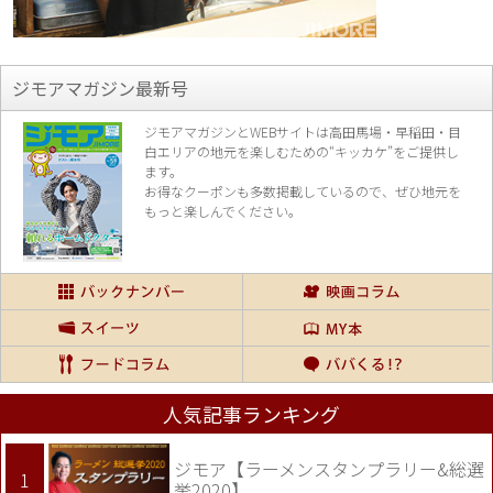
ジモアマガジン最新号
ジモアマガジンとWEBサイトは高田馬場・早稲田・目
白エリアの地元を楽し
むための“キッカケ”をご提供し
ます。
お得なクーポンも多数掲載しているので、
ぜひ地元を
もっと楽しんでください。
人気記事ランキング
ジモア【ラーメンスタンプラリー&総選
挙2020】