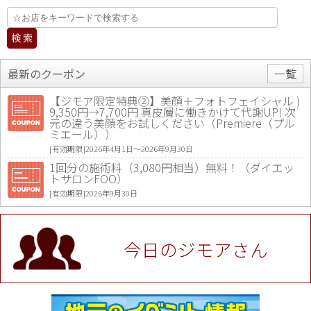
最新のクーポン
一覧
【ジモア限定特典②】美顔＋フォトフェイシャル )
9,350円→7,700円 真皮層に働きかけて代謝UP! 次
元の違う美顔をお試しください（Premiere（プル
ミエール））
[有効期限]2026年4月1日〜2026年9月30日
1回分の施術料（3,080円相当）無料！（ダイエッ
トサロンFOO）
[有効期限]2026年9月30日
値段提示後「ジモア見た」で更に買い取り金額 U
P！※チケットと新品商品は除く（大黒屋 高田馬場
駅前店）
今日のジモアさん
[有効期限]2026年9月30日
★ジモア限定特典★ お会計より全品5％OFF（ナチ
ュラル＆ハンドメイドショップ［マキマキ］）
[有効期限]2026年9月30日まで