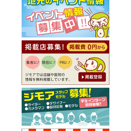
【ジモア限定①】初回割引 特価 VIO脱毛11,000円
⇒8,800円（メンズ専門ワックス脱毛サロン Mickle
（ミックル））
[有効期限]2026年9月30日
【ジモア読者特典2】コース 3,500円→3,000円（料
理5品+2時間飲み放題）（創作イタリアン Pia Cu
ore（ピアクオーレ））
[有効期限]2026年9月30日
【ジモア読者特典1】料理全品20％OFF ※18時以
降（創作イタリアン Pia Cuore（ピアクオーレ））
[有効期限]2026年9月30日
【ジモア限定②】初回割引 特価 鼻毛脱毛 半額 2,2
00円⇒1,100円（メンズ専門ワックス脱毛サロン Mi
ckle（ミックル））
[有効期限]2026年9月30日
【ジモア限定特典①】まつ毛カール 3,850円→ 2,7
50円（Premiere（プルミエール））
[有効期限]2026年9月30日
焼き餃子 一皿サービス（餃子酒場たっちゃん 西
早稲田店）
[有効期限]2026年9月30日