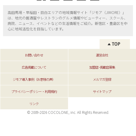
高田馬場・早稲田・目白エリアの地域情報サイト「ジモア（
JIMORE）」
は、地元の居酒屋やレストランのグルメ情報やビューティー、
スクール、
病院、ニュース、イベントなどの生活情報をご紹介。新宿区・
豊島区を中
心に地域活性化を目指しています。
お問い合わせ
運営会社
広告掲載について
加盟店･掲載店募集
ジモア導入事例（お客様の声）
メルマガ登録
プライバシーポリシー・利用規約
サイトマップ
リンク
© 2009-2026 COCOLONE, inc. All Rights Reserved.