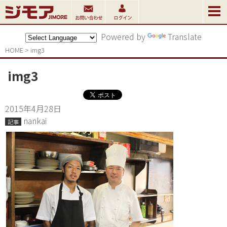
Powered by
Translate
HOME
>
img3
img3
2015年4月28日
nankai
記事