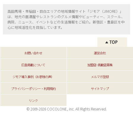
高田馬場・早稲田・目白エリアの地域情報サイト「ジモア（
JIMORE）」
は、地元の居酒屋やレストランのグルメ情報やビューティー、
スクール、
病院、ニュース、イベントなどの生活情報をご紹介。新宿区・
豊島区を中
心に地域活性化を目指しています。
お問い合わせ
運営会社
広告掲載について
加盟店･掲載店募集
ジモア導入事例（お客様の声）
メルマガ登録
プライバシーポリシー・利用規約
サイトマップ
リンク
© 2009-2026 COCOLONE, inc. All Rights Reserved.