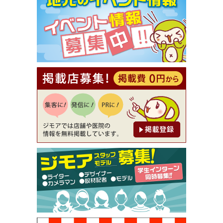
【ジモア限定①】初回割引 特価 VIO脱毛11,000円
⇒8,800円（メンズ専門ワックス脱毛サロン Mickle
（ミックル））
[有効期限]2026年9月30日
【ジモア読者特典2】コース 3,500円→3,000円（料
理5品+2時間飲み放題）（創作イタリアン Pia Cu
ore（ピアクオーレ））
[有効期限]2026年9月30日
【ジモア読者特典1】料理全品20％OFF ※18時以
降（創作イタリアン Pia Cuore（ピアクオーレ））
[有効期限]2026年9月30日
【ジモア限定②】初回割引 特価 鼻毛脱毛 半額 2,2
00円⇒1,100円（メンズ専門ワックス脱毛サロン Mi
ckle（ミックル））
[有効期限]2026年9月30日
【ジモア限定特典①】まつ毛カール 3,850円→ 2,7
50円（Premiere（プルミエール））
[有効期限]2026年9月30日
焼き餃子 一皿サービス（餃子酒場たっちゃん 西
早稲田店）
[有効期限]2026年9月30日