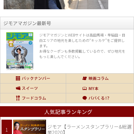
ジモアマガジン最新号
ジモアマガジンとWEBサイトは高田馬場・早稲田・目
白エリアの地元を楽し
むための“キッカケ”をご提供し
ます。
お得なクーポンも多数掲載しているので、
ぜひ地元を
もっと楽しんでください。
人気記事ランキング
ジモア【ラーメンスタンプラリー&総選
挙2020】