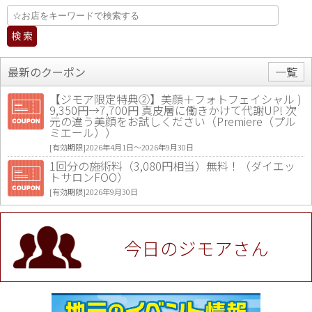
最新のクーポン
一覧
【ジモア限定特典②】美顔＋フォトフェイシャル )
9,350円→7,700円 真皮層に働きかけて代謝UP! 次
元の違う美顔をお試しください（Premiere（プル
ミエール））
[有効期限]2026年4月1日〜2026年9月30日
1回分の施術料（3,080円相当）無料！（ダイエッ
トサロンFOO）
[有効期限]2026年9月30日
値段提示後「ジモア見た」で更に買い取り金額 U
P！※チケットと新品商品は除く（大黒屋 高田馬場
駅前店）
今日のジモアさん
[有効期限]2026年9月30日
★ジモア限定特典★ お会計より全品5％OFF（ナチ
ュラル＆ハンドメイドショップ［マキマキ］）
[有効期限]2026年9月30日まで