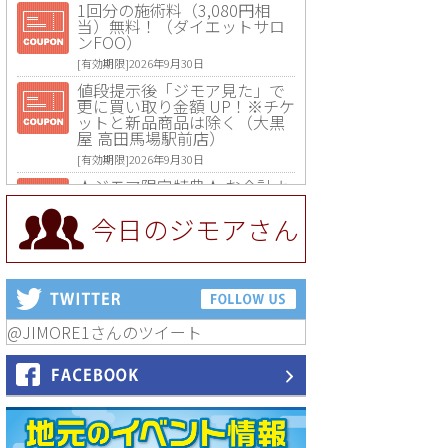
1回分の施術料（3,080円相
当）無料！（ダイエットサロ
ンFOO）
[有効期限]2026年9月30日
値段提示後「ジモア見た」で
更に買い取り金額 UP！※チケ
ットと新品商品は除く（大黒
屋 高田馬場駅前店）
[有効期限]2026年9月30日
★ジモア限定特典★ お会計よ
り全品5％OFF（ナチュラル＆
ハンドメイドショップ［マキ
今日のジモアさん
マキ］）
[有効期限]2026年9月30日まで
【ジモア限定①】初回割引 特
価 VIO脱毛11,000円⇒8,800円
（メンズ専門ワックス脱毛サ
ロン Mickle（ミックル））
@JIMORE1さんのツイート
[有効期限]2026年9月30日
【ジモア読者特典2】コース 3,
500円→3,000円（料理5品+2
時間飲み放題）（創作イタリ
アン Pia Cuore（ピアクオー
レ））