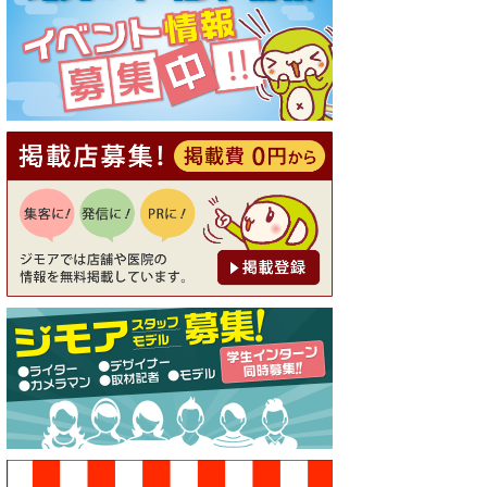
[有効期限]2026年9月30日
【ジモア読者特典1】料理全品
20％OFF ※18時以降（創作イ
タリアン Pia Cuore（ピアクオ
ーレ））
[有効期限]2026年9月30日
【ジモア限定②】初回割引 特
価 鼻毛脱毛 半額 2,200円⇒1,1
00円（メンズ専門ワックス脱
毛サロン Mickle（ミック
ル））
[有効期限]2026年9月30日
【ジモア限定特典①】まつ毛
カール 3,850円→ 2,750円（Pr
emiere（プルミエール））
[有効期限]2026年9月30日
焼き餃子 一皿サービス（餃子
酒場たっちゃん 西早稲田
店）
[有効期限]2026年9月30日