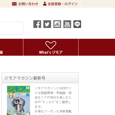
ジモアマガジン最新号
ジモアマガジンとWEBサイ
トは高田馬場・早稲田・目
白エリアの地元を楽し
むた
めの“キッカケ”をご提供し
ます。
お得なクーポンも多数掲載