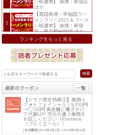
ン総選挙】 後援：新宿区
ほか
【高田馬場・早稲田ラー
メンラリー2023 & ラーメ
ン総選挙】 後援：新宿
区、東京観光財団 ほか
ランキングをもっと見る
最新のクーポン
一覧
【ジモア限定特典②】美顔＋
フォトフェイシャル ) 9,350円
→7,700円 真皮層に働きかけ
て代謝UP! 次元の違う美顔を
お試しください（Premiere
（プルミエール））
[有効期限]2026年4月1日〜2026年9月30日