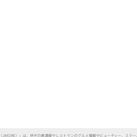
（
JIMORE）」は、地元の居酒屋やレストランのグルメ情報やビューティー、
スクー