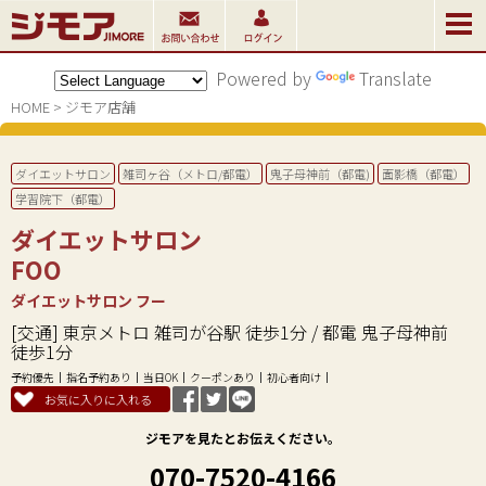
Powered by
Translate
HOME
>
ジモア店舗
ダイエットサロン
雑司ヶ谷（メトロ/都電）
鬼子母神前（都電)
面影橋（都電）
学習院下（都電）
ダイエットサロン
FOO
ダイエットサロン フー
[交通] 東京メトロ 雑司が谷駅 徒歩1分 / 都電 鬼子母神前
徒歩1分
予約優先
指名予約あり
当日OK
クーポンあり
初心者向け
お気に入りに入れる
ジモアを見たとお伝えください。
070-7520-4166