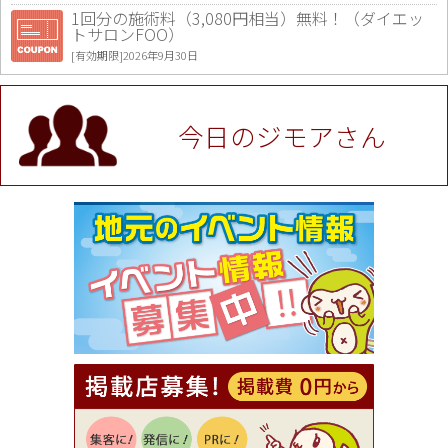
1回分の施術料（3,080円相当）無料！（ダイエッ
トサロンFOO）
[有効期限]2026年9月30日
値段提示後「ジモア見た」で更に買い取り金額 U
P！※チケットと新品商品は除く（大黒屋 高田馬場
駅前店）
今日のジモアさん
[有効期限]2026年9月30日
★ジモア限定特典★ お会計より全品5％OFF（ナチ
ュラル＆ハンドメイドショップ［マキマキ］）
[有効期限]2026年9月30日まで
【ジモア限定①】初回割引 特価 VIO脱毛11,000円
⇒8,800円（メンズ専門ワックス脱毛サロン Mickle
（ミックル））
[有効期限]2026年9月30日
【ジモア読者特典2】コース 3,500円→3,000円（料
理5品+2時間飲み放題）（創作イタリアン Pia Cu
ore（ピアクオーレ））
[有効期限]2026年9月30日
【ジモア読者特典1】料理全品20％OFF ※18時以
降（創作イタリアン Pia Cuore（ピアクオーレ））
[有効期限]2026年9月30日