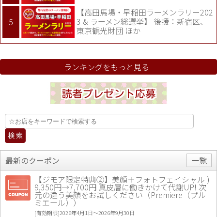
【高田馬場・早稲田ラーメンラリー202
3 & ラーメン総選挙】 後援：新宿区、
東京観光財団 ほか
ランキングをもっと見る
最新のクーポン
一覧
【ジモア限定特典②】美顔＋フォトフェイシャル )
9,350円→7,700円 真皮層に働きかけて代謝UP! 次
元の違う美顔をお試しください（Premiere（プル
ミエール））
[有効期限]2026年4月1日〜2026年9月30日