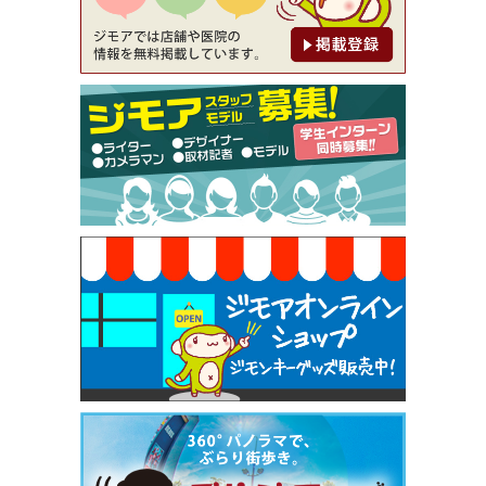
【ジモア限定②】初回割引 特価 鼻毛脱毛 半額 2,2
00円⇒1,100円（メンズ専門ワックス脱毛サロン Mi
ckle（ミックル））
[有効期限]2026年9月30日
【ジモア限定特典①】まつ毛カール 3,850円→ 2,7
50円（Premiere（プルミエール））
[有効期限]2026年9月30日
焼き餃子 一皿サービス（餃子酒場たっちゃん 西
早稲田店）
[有効期限]2026年9月30日