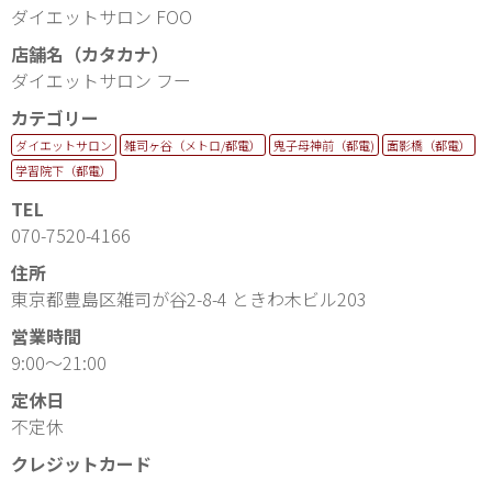
ダイエットサロン FOO
店舗名（カタカナ）
ダイエットサロン フー
カテゴリー
ダイエットサロン
雑司ヶ谷（メトロ/都電）
鬼子母神前（都電)
面影橋（都電）
学習院下（都電）
TEL
070-7520-4166
住所
東京都豊島区雑司が谷2-8-4 ときわ木ビル203
営業時間
9:00〜21:00
定休日
不定休
クレジットカード