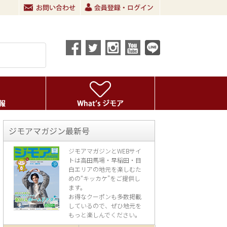
ジモアマガジン最新号
ジモアマガジンとWEBサイ
トは高田馬場・早稲田・目
白エリアの地元を楽し
むた
めの“キッカケ”をご提供し
ます。
お得なクーポンも多数掲載
しているので、
ぜひ地元を
もっと楽しんでください。