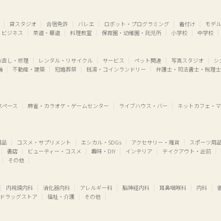
貸スタジオ
合宿免許
バレエ
ロボット・プログラミング
着付け
モデ
・ビジネス
茶道・華道
料理教室
保育園・幼稚園・託児所
小学校
中学校
お直し・修理
レンタル・リサイクル
サービス
ペット関連
写真スタジオ
シ
輪
不動産・建築
冠婚葬祭
銭湯・コインランドリー
弁護士・司法書士・税理士
スペース
麻雀・カラオケ・ゲームセンター
ライブハウス・バー
ネットカフェ・マ
用品
コスメ・サプリメント
エシカル・SDGs
アクセサリー・雑貨
スポーツ用
書店
ビューティー・コスメ
趣味・DIY
インテリア
テイクアウト・出前
その他
内視鏡内科
消化器内科
アレルギー科
脳神経内科
耳鼻咽喉科
内科
ドラッグストア
福祉・介護
その他