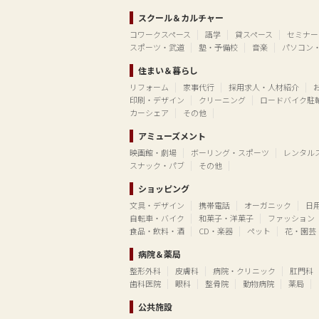
スクール＆カルチャー
コワークスペース
語学
貸スペース
セミナー
スポーツ・武道
塾・予備校
音楽
パソコン
住まい＆暮らし
リフォーム
家事代行
採用求人・人材紹介
印刷・デザイン
クリーニング
ロードバイク駐
カーシェア
その他
アミューズメント
映画館・劇場
ボーリング・スポーツ
レンタル
スナック・パブ
その他
ショッピング
文具・デザイン
携帯電話
オーガニック
日
自転車・バイク
和菓子・洋菓子
ファッション
食品・飲料・酒
CD・楽器
ペット
花・園芸
病院＆薬局
整形外科
皮膚科
病院・クリニック
肛門科
歯科医院
眼科
整骨院
動物病院
薬局
公共施設