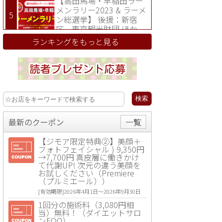
【高田馬場・早稲田ラー
メンラリー2023 & ラーメ
ン総選挙】 後援：新宿
区、東京観光財団 ほか
ランキングをもっと見る
最新のクーポン
一覧
【ジモア限定特典②】美顔＋
フォトフェイシャル ) 9,350円
→7,700円 真皮層に働きかけ
て代謝UP! 次元の違う美顔を
お試しください（Premiere
（プルミエール））
[有効期限]2026年4月1日〜2026年9月30日
1回分の施術料（3,080円相
当）無料！（ダイエットサロ
ンFOO）