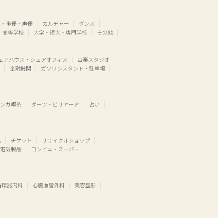
ル・俳優・声優
カルチャー
ダンス
高等学校
大学・短大・専門学校
その他
ェアハウス・シェアオフィス
音楽スタジオ
金融機関
ガソリンスタンド・駐車場
ンガ喫茶
ダーツ・ビリヤード
占い
品
チケット
リサイクルショップ
電気製品
コンビニ・スーパー
循環器内科
心臓血管外科
美容整形