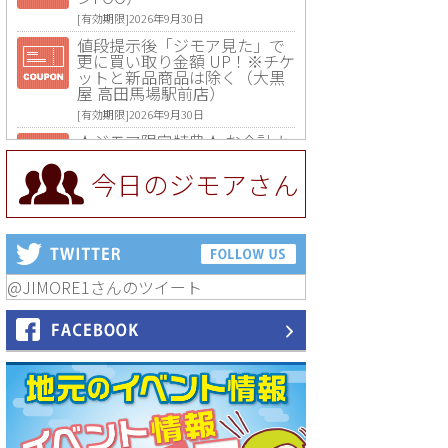
[有効期限]2026年9月30日
値段提示後「ジモア見た」で
更に買い取り金額 UP！※チケ
ットと新品商品は除く（大黒
屋 高田馬場駅前店）
[有効期限]2026年9月30日
★ジモア限定特典★ お会計よ
り全品5％OFF（ナチュラル＆
ハンドメイドショップ［マキ
今日のジモアさん
マキ］）
[有効期限]2026年9月30日まで
【ジモア限定①】初回割引 特
価 VIO脱毛11,000円⇒8,800円
（メンズ専門ワックス脱毛サ
ロン Mickle（ミックル））
@JIMORE1さんのツイート
[有効期限]2026年9月30日
【ジモア読者特典2】コース 3,
500円→3,000円（料理5品+2
時間飲み放題）（創作イタリ
アン Pia Cuore（ピアクオー
レ））
[有効期限]2026年9月30日
【ジモア読者特典1】料理全品