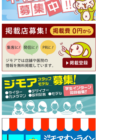
20％OFF ※18時以降（創作イ
タリアン Pia Cuore（ピアクオ
ーレ））
[有効期限]2026年9月30日
【ジモア限定②】初回割引 特
価 鼻毛脱毛 半額 2,200円⇒1,1
00円（メンズ専門ワックス脱
毛サロン Mickle（ミック
ル））
[有効期限]2026年9月30日
【ジモア限定特典①】まつ毛
カール 3,850円→ 2,750円（Pr
emiere（プルミエール））
[有効期限]2026年9月30日
焼き餃子 一皿サービス（餃子
酒場たっちゃん 西早稲田
店）
[有効期限]2026年9月30日