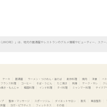
（
JIMORE）」は、地元の居酒屋やレストランのグルメ情報やビューティー、
スクー
ケーキ
居酒屋
ラーメン・つけめん・油そば
創作料理
焼肉
洋食
ベ
フランス料理
コーヒー
そば・うどん
たこ焼き
刺身
ケーク・サレ
ク
み焼き・もんじゃ
韓国料理
インド料理
タイ料理
ミャンマー料理
テイクア
ップ
整体・マッサージ
スポーツジム
ダイエットサロン
脱毛
美容整形
床屋
ヨガ・ピラティス
フィットネス
その他