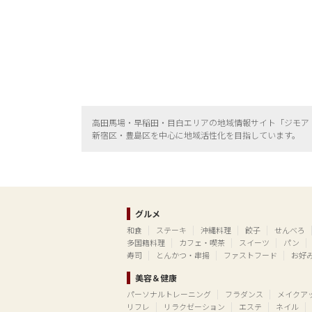
高田馬場・早稲田・目白エリアの地域情報サイト「ジモア
新宿区・
豊島区を中心に地域活性化を目指しています。
グルメ
和食
ステーキ
沖縄料理
餃子
せんべろ
多国籍料理
カフェ・喫茶
スイーツ
パン
寿司
とんかつ・串揚
ファストフード
お好
美容＆健康
パーソナルトレーニング
フラダンス
メイクア
リフレ
リラクゼーション
エステ
ネイル