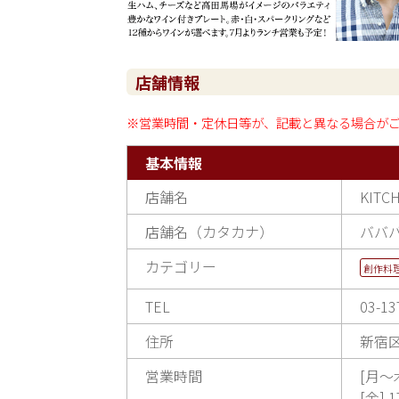
店舗情報
※営業時間・定休日等が、記載と異なる場合が
基本情報
店舗名
KITC
店舗名（カタカナ）
ババ
カテゴリー
創作料
TEL
03-13
住所
新宿区
営業時間
[月～木
[金] 