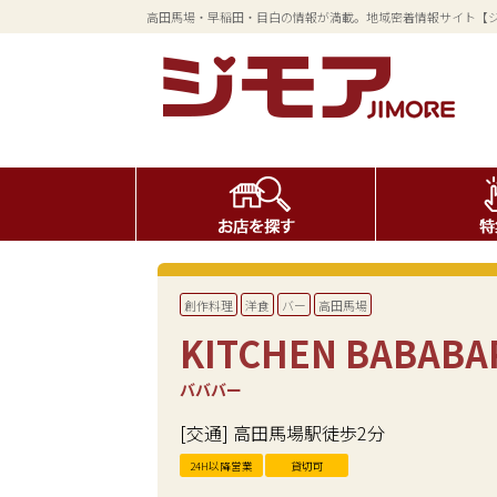
高田馬場・早稲田・目白の情報が満載。地域密着情報サイト【
創作料理
洋食
バー
高田馬場
KITCHEN BABABA
バババー
[交通] 高田馬場駅徒歩2分
24H以降営業
貸切可