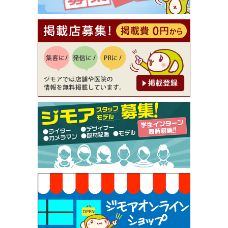
理5品+2時間飲み放題）（創作イタリアン Pia Cu
ore（ピアクオーレ））
[有効期限]2026年9月30日
【ジモア読者特典1】料理全品20％OFF ※18時以
降（創作イタリアン Pia Cuore（ピアクオーレ））
[有効期限]2026年9月30日
【ジモア限定②】初回割引 特価 鼻毛脱毛 半額 2,2
00円⇒1,100円（メンズ専門ワックス脱毛サロン Mi
ckle（ミックル））
[有効期限]2026年9月30日
【ジモア限定特典①】まつ毛カール 3,850円→ 2,7
50円（Premiere（プルミエール））
[有効期限]2026年9月30日
焼き餃子 一皿サービス（餃子酒場たっちゃん 西
早稲田店）
[有効期限]2026年9月30日