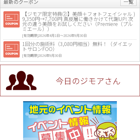
最新のクーポン
一覧
【ジモア限定特典②】美顔＋フォトフェイシャル )
9,350円→7,700円 真皮層に働きかけて代謝UP! 次
元の違う美顔をお試しください（Premiere（プル
ミエール））
[有効期限]2026年4月1日〜2026年9月30日
1回分の施術料（3,080円相当）無料！（ダイエッ
トサロンFOO）
[有効期限]2026年9月30日
値段提示後「ジモア見た」で更に買い取り金額 U
P！※チケットと新品商品は除く（大黒屋 高田馬場
駅前店）
今日のジモアさん
[有効期限]2026年9月30日
★ジモア限定特典★ お会計より全品5％OFF（ナチ
ュラル＆ハンドメイドショップ［マキマキ］）
[有効期限]2026年9月30日まで
【ジモア限定①】初回割引 特価 VIO脱毛11,000円
⇒8,800円（メンズ専門ワックス脱毛サロン Mickle
（ミックル））
[有効期限]2026年9月30日
【ジモア読者特典2】コース 3,500円→3,000円（料