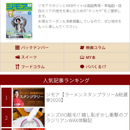
ジモアマガジンとWEBサイトは高田馬場・早稲田・目
白エリアの地元を楽し
むための“キッカケ”をご提供し
ます。
お得なクーポンも多数掲載しているので、
ぜひ地元を
もっと楽しんでください。
人気記事ランキング
ジモア【ラーメンスタンプラリー&総選
挙2020】
メンズVIO脱毛!? 嬉し恥ずかし衝撃のブ
ラジリアンWAX体験記